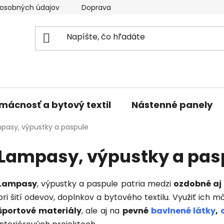
osobných údajov
Doprava a platba
Kontakty
V
mácnosť a bytový textil
Nástenné panely
pasy, výpustky a paspule
Lampasy, výpustky a pas
Lampasy
, výpustky a paspule patria medzi
ozdobné aj 
pri šití odevov, doplnkov a bytového textilu. Využiť ich 
športové materiály
, ale aj na
pevné
bavlnené látky
,