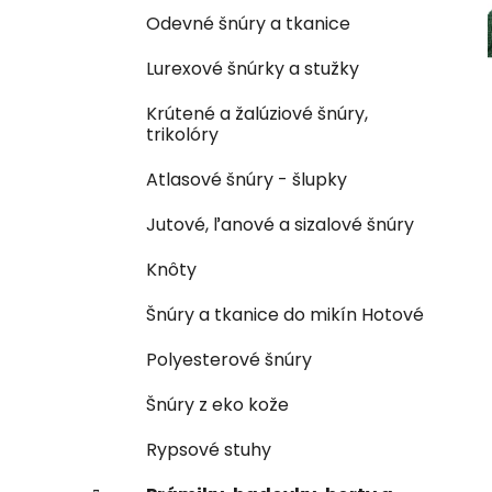
Odevné šnúry a tkanice
Lurexové šnúrky a stužky
Krútené a žalúziové šnúry,
trikolóry
Atlasové šnúry - šlupky
Jutové, ľanové a sizalové šnúry
Knôty
Šnúry a tkanice do mikín Hotové
Polyesterové šnúry
Šnúry z eko kože
Rypsové stuhy