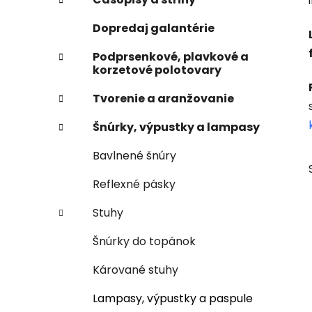
e
n
Dopredaj galantérie
e
l
Podprsenkové, plavkové a
korzetové polotovary
Tvorenie a aranžovanie
Šnúrky, výpustky a lampasy
Bavlnené šnúry
Reflexné pásky
Stuhy
Šnúrky do topánok
Kárované stuhy
Lampasy, výpustky a paspule