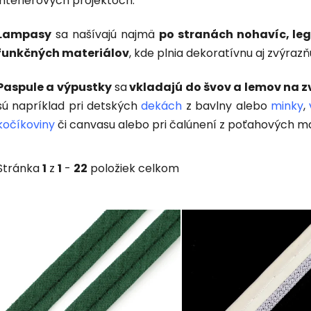
interiérových projektoch.
Lampasy
sa našívajú najmä
po stranách nohavíc, leg
funkčných materiálov
, kde plnia dekoratívnu aj zvýrazň
Paspule a výpustky
sa
vkladajú do švov a lemov na z
sú napríklad pri detských
dekách
z bavlny alebo
minky
,
kočíkoviny
či canvasu alebo pri čalúnení z poťahových ma
Stránka
1
z
1
-
22
položiek celkom
V
ý
p
i
s
p