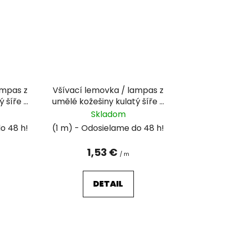
ampas z
Všívací lemovka / lampas z
ý šíře 3
umělé kožešiny kulatý šíře 2
cm
Skladom
(1 m)
1,53 €
/ m
DETAIL