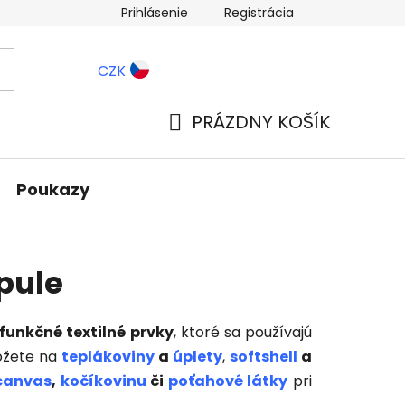
Prihlásenie
Registrácia
ernostné zľavy
Blog
CZK
PRÁZDNY KOŠÍK
NÁKUPNÝ
KOŠÍK
Poukazy
pule
funkčné textilné prvky
, ktoré sa používajú
môžete na
teplákoviny
a
úplety
,
softshell
a
canvas
,
kočíkovinu
či
poťahové látky
pri