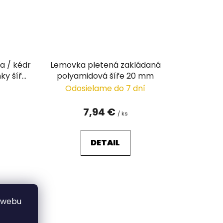
a / kédr
Lemovka pletená zakládaná
ky šíře
polyamidová šíře 20 mm
Odosielame do 7 dní
7,94 €
/ ks
DETAIL
 webu