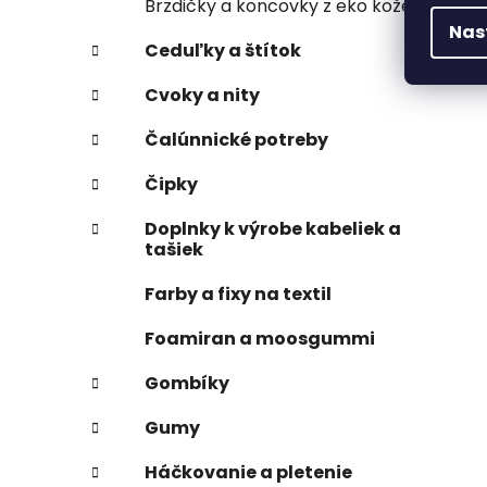
Brzdičky a koncovky z eko kože
Nas
Ceduľky a štítok
Cvoky a nity
Čalúnnické potreby
Čipky
Doplnky k výrobe kabeliek a
tašiek
Farby a fixy na textil
Foamiran a moosgummi
Gombíky
Gumy
Háčkovanie a pletenie