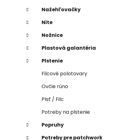
Nažehľovačky
Nite
Nožnice
Plastová galantéria
Plstenie
Filcové polotovary
Ovčie rúno
Plsť / Filc
Potreby na plstenie
Popruhy
Potreby pre patchwork