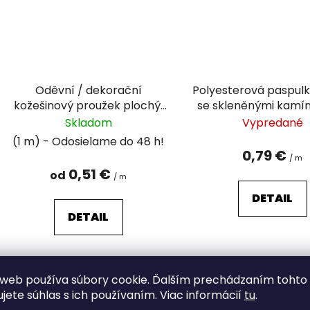
Oděvní / dekorační
Polyesterová paspulk
kožešinový proužek plochý,
se skleněnými kamín
řezaný šíře 1,5 cm
10 mm
Skladom
Vypredané
(1 m)
0,79 €
/ m
0,51 €
od
/ m
DETAIL
DETAIL
web používa súbory cookie. Ďalším prechádzaním tohto
ujete súhlas s ich používaním. Viac informácií
tu
.