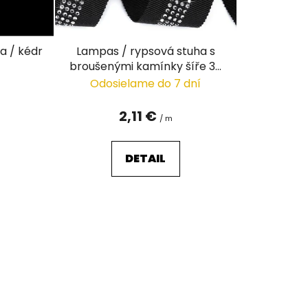
o
d
u
a / kédr
Lampas / rypsová stuha s
k
broušenými kamínky šíře 30
t
mm
Odosielame do 7 dní
o
v
2,11 €
/ m
DETAIL