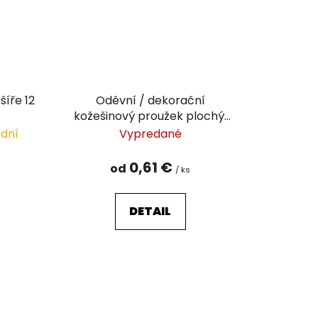
šíře 12
Oděvní / dekorační
kožešinový proužek plochý,
řezaný šíře 2 cm
 dní
Vypredané
0,61 €
od
/ ks
DETAIL