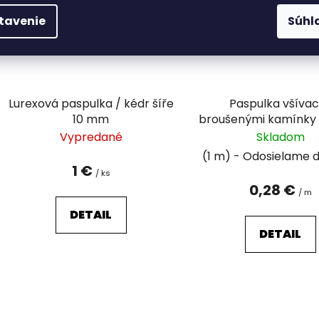
tavenie
Súhl
Lurexová paspulka / kédr šíře
Paspulka všívac
10 mm
broušenými kamínky 
šíře 15; 20 m
Vypredané
Skladom
(1 m)
1 €
/ ks
0,28 €
/ m
DETAIL
DETAIL