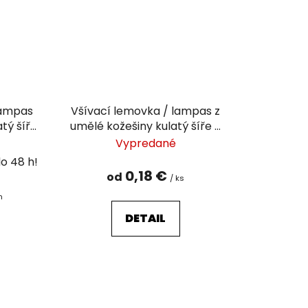
lampas
Všívací lemovka / lampas z
tý šíře
umělé kožešiny kulatý šíře 3
cm
Vypredané
0,18 €
od
/ ks
m
DETAIL