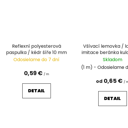
Reflexní polyesterová
Všívací lemovka / 
paspulka / kédr šíře 10 mm
imitace beránka kula
3,5 cm
Odosielame do 7 dní
Skladom
(1 m)
0,59 €
/ m
0,65 €
od
/ 
DETAIL
DETAIL