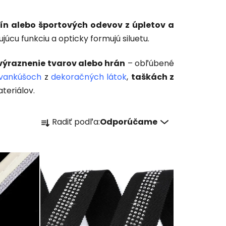
ín alebo športových odevov z úpletov a
ujúcu funkciu a opticky formujú siluetu.
výraznenie tvarov alebo hrán
– obľúbené
vankúšoch
z
dekoračných látok
,
taškách z
teriálov.
R
Radiť podľa:
Odporúčame
a
d
e
n
i
e
p
r