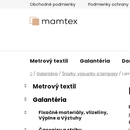
Prejsť
Obchodné podmienky
Podmienky ochrany 
na
obsah
Metrový textil
Galantéria
Do
Domov
/
Galantéria
/
Šnúrky, výpustky a lampasy
/
Lam
B
K
Preskočiť
Metrový textil
a
kategórie
o
t
č
Galantéria
e
n
g
ý
Fixačné materiály, vlizelíny,
ó
Výplne a Výztuhy
p
r
i
a
Časopisy a strihy