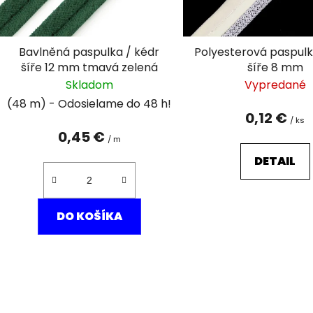
r
o
d
Bavlněná paspulka / kédr
Polyesterová paspulk
u
šíře 12 mm tmavá zelená
šíře 8 mm
k
Skladom
Vypredané
t
(48 m)
o
0,12 €
/ ks
v
0,45 €
/ m
DETAIL
DO KOŠÍKA