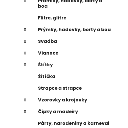
Prámiky, hadovky, borty a
boa
Flitre, glitre
Prýmky, hadovky, borty a boa
Svadba
Vianoce
Štítky
Šitíčka
Strapce a strapce
Vzorovky a krojovky
Čipky a madeiry
Párty, narodeniny a karneval