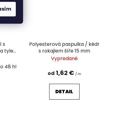
asím
í s
Polyesterová paspulka / kédr
a tylem
s rokajlem šíře 15 mm
m
Vypredané
1,62 €
od
/ m
DETAIL