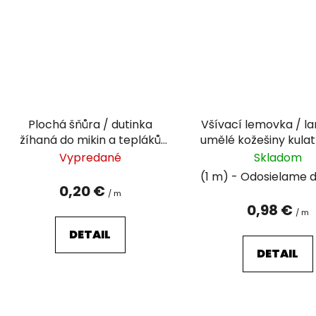
Plochá šňůra / dutinka
Všívací lemovka / l
žíhaná do mikin a tepláků
umělé kožešiny kulat
šíře 10 mm
cm
Vypredané
Skladom
(1 m)
0,20 €
/ m
0,98 €
/ m
DETAIL
DETAIL