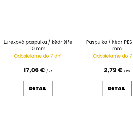
Lurexová paspulka / kédr šíře
Paspulka / kédr PES 
10 mm
mm
Odosielame do 7 dní
Odosielame do 7
17,06 €
2,79 €
/ ks
/ ks
DETAIL
DETAIL