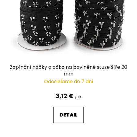
p
r
o
d
u
k
t
o
v
Zapínání háčky a očka na bavlněné stuze šíře 20
mm
Odosielame do 7 dní
3,12 €
/ ks
DETAIL