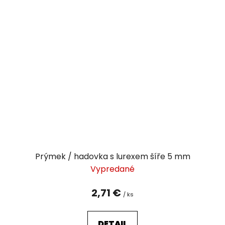
Prýmek / hadovka s lurexem šíře 5 mm
Vypredané
2,71 €
/ ks
DETAIL