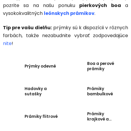
pozrite sa na našu ponuku
pierkových boa
a
vysokokvalitných
leónskych prámikov
.
Tip pre vašu dielňu:
prýmky sú k dispozícii v rôznych
farbách, takže nezabudnite vybrať zodpovedajúce
nite
!
Boa a perové
Prýmky odevné
prámiky
Hadovky a
Prámiky
sutašky
bambulkové
Prámiky
Prámiky flitrové
krajkové a
leonské