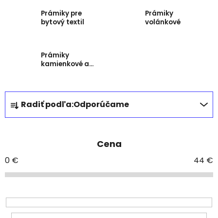
Prámiky pre
Prámiky
bytový textil
volánkové
Prámiky
kamienkové a
perlové
R
Radiť podľa:
Odporúčame
a
d
e
Cena
n
i
0
€
44
€
e
p
r
o