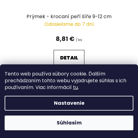
Prýmek - krocaní peří šíře 9-12 cm
Odosielame do 7 dní
8,81 €
/ ks
DETAIL
Tento web používa súbory cookie. Ďalším
prechádzaním tohto webu vyjadrujete súhlas s ich
používaním. Viac informácií
tu
.
Nastavenie
Súhlasím