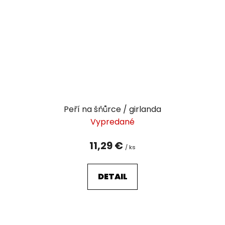
Peří na šňůrce / girlanda
Vypredané
11,29 €
/ ks
DETAIL