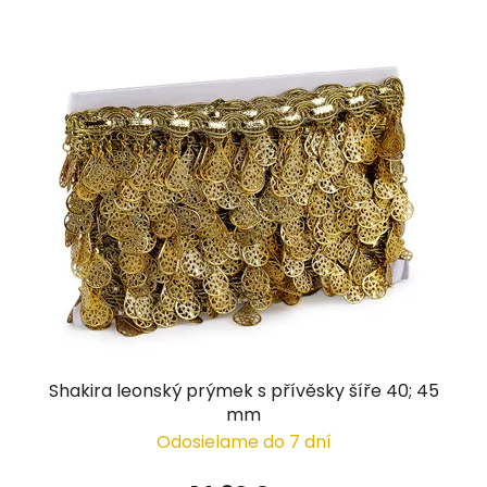
Shakira leonský prýmek s přívěsky šíře 40; 45
mm
Odosielame do 7 dní