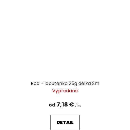
Boa - labutěnka 25g délka 2m
Vypredané
7,18 €
od
/ ks
DETAIL