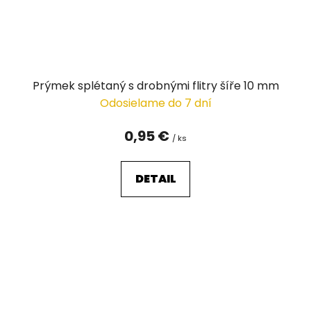
Prýmek splétaný s drobnými flitry šíře 10 mm
Odosielame do 7 dní
0,95 €
/ ks
DETAIL