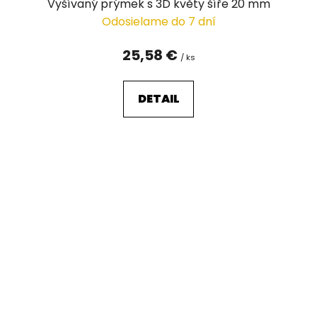
Vyšívaný prýmek s 3D květy šíře 20 mm
Odosielame do 7 dní
25,58 €
/ ks
DETAIL