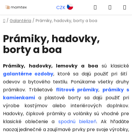
Prejsť
Hľadať
NÁKUP
CZK
na
obsah
KOŠÍK
Domov
/
Galantéria
/
Prámiky, hadovky, borty a boa
Prámiky, hadovky,
borty a boa
Prámiky, hadovky, lemovky a boa
sú klasické
galantérne ozdoby
, ktoré sa dajú použiť pri šití
odevov a bytového textilu. Ponúkame všetky druhy
prámikov. Trblietavé
flitrové prámiky
,
prámiky s
kamienkami
a plastové borty sa dajú použiť pri
výrobe kostýmov alebo interiérových doplnkov.
Hadovky, čipkové prámiky a volániky sú vhodné pre
klasické oblečenie a
spodnú bielizeň
. Ak hľadáte
naozaj jedinečné a zaujímavé prvky pre svoje výrobky,