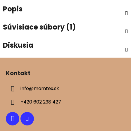
Popis
Súvisiace súbory (1)
Diskusia
Z
á
Kontakt
p
ä
info
@
mamtex.sk
t
i
+420 602 238 427
e