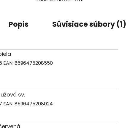
Popis
Súvisiace súbory (1)
biela
65
EAN:
8596475208550
 ružová sv.
67
EAN:
8596475208024
 červená