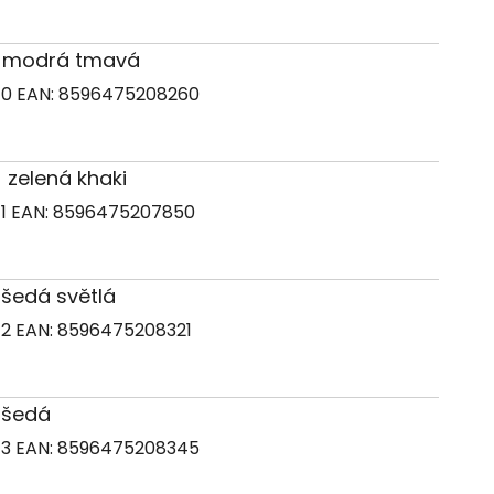
01) modrá tmavá
70
EAN:
8596475208260
) zelená khaki
71
EAN:
8596475207850
) šedá světlá
72
EAN:
8596475208321
) šedá
73
EAN:
8596475208345