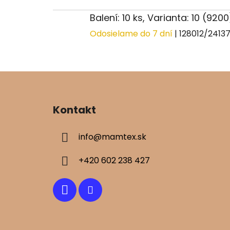
Balení: 10 ks, Varianta: 10 (920
Odosielame do 7 dní
| 128012/2413
Z
á
Kontakt
p
ä
info
@
mamtex.sk
t
i
+420 602 238 427
e