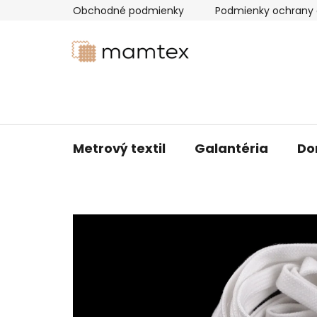
Prejsť
Obchodné podmienky
Podmienky ochrany 
na
obsah
Metrový textil
Galantéria
Do