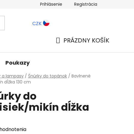
Prihlásenie
Registrácia
ernostné zľavy
Blog
CZK
PRÁZDNY KOŠÍK
NÁKUPNÝ
KOŠÍK
Poukazy
y a lampasy
/
Šnúrky do topánok
/
Bavlnené
ín dĺžka 130 cm
úrky do
siek/mikín dĺžka
 hodnotenia