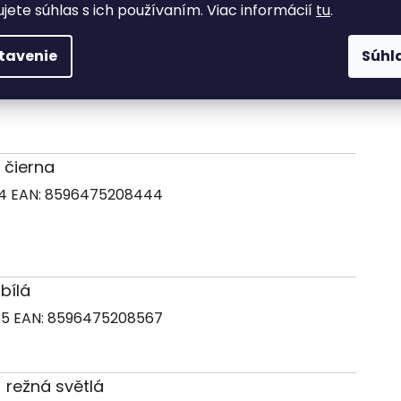
ujete súhlas s ich používaním. Viac informácií
tu
.
 šedá
tavenie
Súhl
| 128011/241373
EAN:
8596475208338
) čierna
74
EAN:
8596475208444
 bílá
65
EAN:
8596475208567
) režná světlá