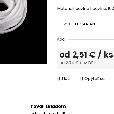
hodnotenie
Materiál: bavlna | bavlna: 10
produktu
je
0,0
ZVOĽTE VARIANT
z
5
Kód:
hviezdičiek.
od
2,51 €
/ ks
od
2,04 €
bez DPH
Jednotková cena:
Tlač
Opýtať sa
Tovar skladom
odosielame do 48 h.