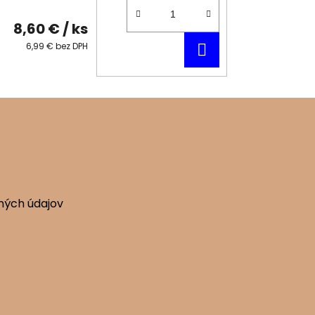
8,60 €
/ ks
DO
6,99 € bez DPH
KOŠÍKA
ných údajov