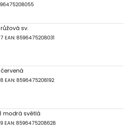
96475208055
 růžová sv.
67
EAN:
8596475208031
) červená
68
EAN:
8596475208192
3) modrá světlá
69
EAN:
8596475208628