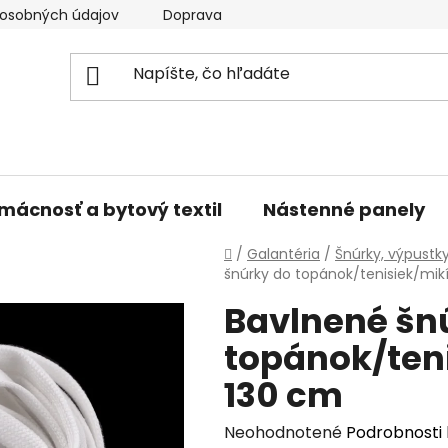
osobných údajov
Doprava a platba
Kontakty
V
mácnosť a bytový textil
Nástenné panely
Domov
/
Galantéria
/
Šnúrky, výpustk
šnúrky do topánok/tenisiek/mik
Bavlnené šn
topánok/teni
130 cm
Priemerné
Neohodnotené
Podrobnosti