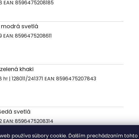
68
EAN:
8596475208185
) modrá svetlá
69
EAN:
8596475208611
 zelená khaki
| 128011/241371
EAN:
8596475207843
 šedá svetlá
72
EAN:
8596475208314
web používa súbory cookie. Ďalším prechádzaním tohto