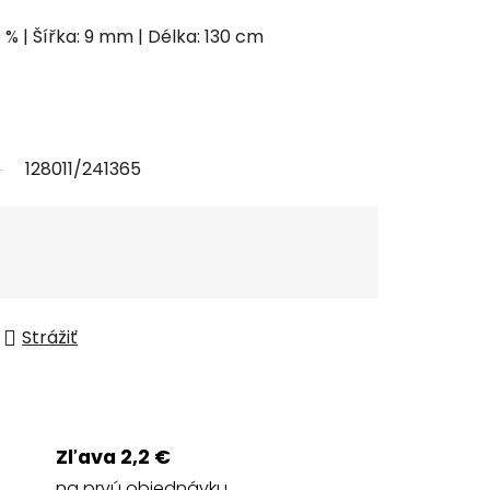
0 % | Šířka: 9 mm | Délka: 130 cm
128011/241365
Strážiť
Zľava 2,2 €
na prvú objednávku