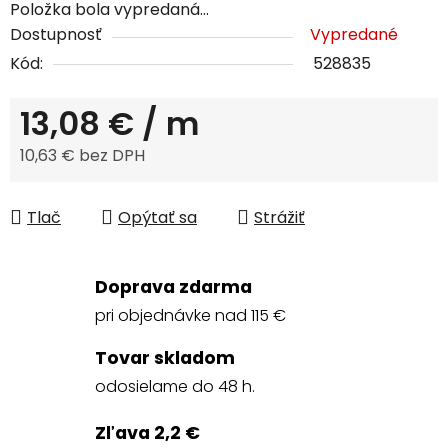
Položka bola vypredaná…
Dostupnosť
Vypredané
Kód:
528835
13,08 €
/ m
10,63 € bez DPH
Jednotková cena:
Tlač
Opýtať sa
Strážiť
Doprava zdarma
pri objednávke nad 115 €
Tovar skladom
odosielame do 48 h.
Zľava 2,2 €