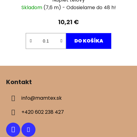
Skladom
(7,6 m)
10,21 €
DO KOŠÍKA
Z
á
Kontakt
p
ä
info
@
mamtex.sk
t
i
+420 602 238 427
e