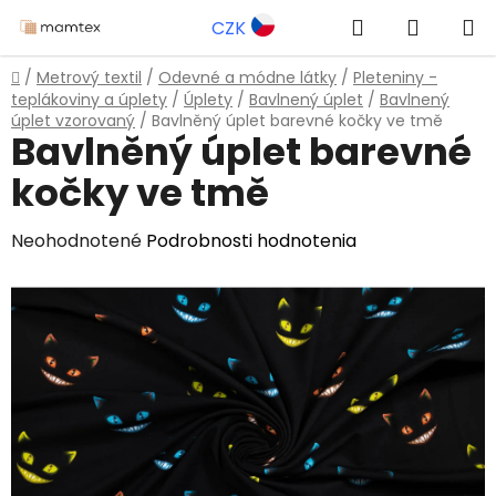
Prejsť
Hľadať
NÁKUP
CZK
na
obsah
KOŠÍK
Domov
/
Metrový textil
/
Odevné a módne látky
/
Pleteniny -
teplákoviny a úplety
/
Úplety
/
Bavlnený úplet
/
Bavlnený
úplet vzorovaný
/
Bavlněný úplet barevné kočky ve tmě
Bavlněný úplet barevné
kočky ve tmě
Priemerné
Neohodnotené
Podrobnosti hodnotenia
hodnotenie
produktu
je
0,0
z
5
hviezdičiek.