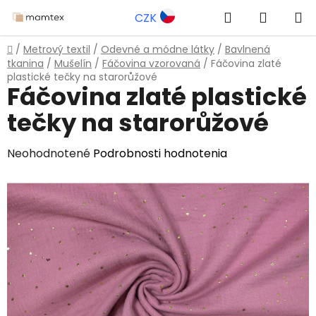
Prejsť
Hľadať
NÁKUP
CZK
na
obsah
KOŠÍK
Domov
/
Metrový textil
/
Odevné a módne látky
/
Bavlnená
tkanina
/
Mušelín
/
Fáčovina vzorovaná
/
Fáčovina zlaté
plastické tečky na starorůžové
Fáčovina zlaté plastické
tečky na starorůžové
Priemerné
Neohodnotené
Podrobnosti hodnotenia
hodnotenie
produktu
je
0,0
z
5
hviezdičiek.