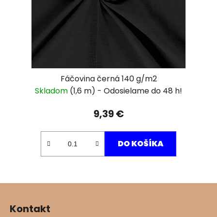
Fáčovina černá 140 g/m2
Skladom
(1,6 m)
9,39 €
DO KOŠÍKA
Z
á
Kontakt
p