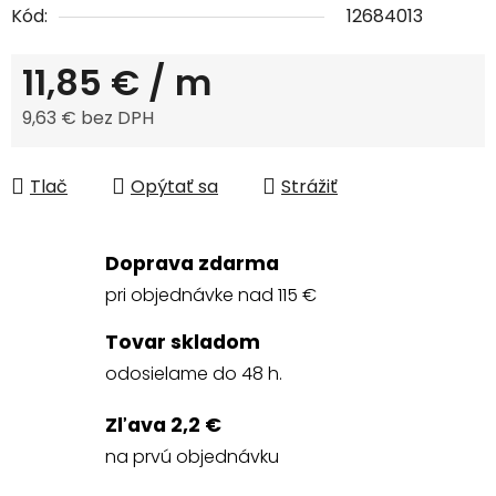
Kód:
12684013
11,85 €
/ m
9,63 € bez DPH
Jednotková cena:
Tlač
Opýtať sa
Strážiť
Doprava zdarma
pri objednávke nad 115 €
Tovar skladom
odosielame do 48 h.
Zľava 2,2 €
na prvú objednávku