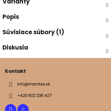
Varianty
Popis
Súvisiace súbory (1)
Diskusia
Z
á
Kontakt
p
ä
info
@
mamtex.sk
t
i
+420 602 238 427
e