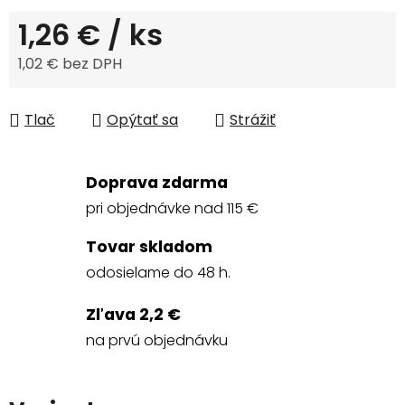
1,26 €
/ ks
1,02 € bez DPH
Jednotková cena:
Tlač
Opýtať sa
Strážiť
Doprava zdarma
pri objednávke nad 115 €
Tovar skladom
odosielame do 48 h.
Zľava 2,2 €
na prvú objednávku