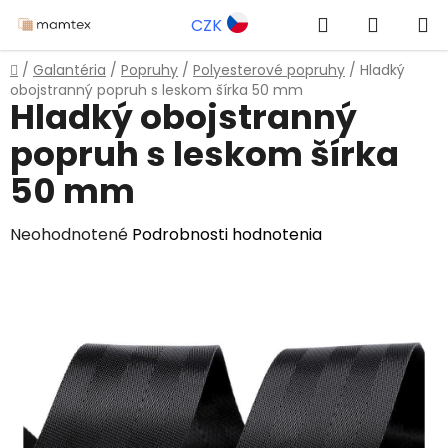
Prejsť
Hľadať
NÁKUP
CZK
na
obsah
KOŠÍK
Domov
/
Galantéria
/
Popruhy
/
Polyesterové popruhy
/
Hladký
obojstranný popruh s leskom šírka 50 mm
Hladký obojstranný
popruh s leskom šírka
50 mm
Priemerné
Neohodnotené
Podrobnosti hodnotenia
hodnotenie
produktu
je
0,0
z
5
hviezdičiek.