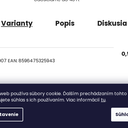
Varianty
Popis
Diskusia
0,
007
EAN:
8596475325943
0,
web používa súbory cookie. Ďalším prechádzaním tohto
ujete súhlas s ich používaním. Viac informácií
tu
.
| 108359/195155
EAN:
8591149864292
tavenie
Súhl