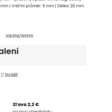
7 mm | Vnitřní průměr: 5 mm | Délka: 20 mm
108359/195155
alení
Strážiť
Zľava 2,2 €
na prvú objednávku