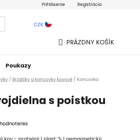
Prihlásenie
Registrácia
ernostné zľavy
Blog
CZK
PRÁZDNY KOŠÍK
NÁKUPNÝ
KOŠÍK
Poukazy
ovky
/
Brzdičky a koncovky kovové
/
Koncovka
ojdielna s poistkou
 hodnotenia
ý kov - pratelný | plast: % | nemagnetický