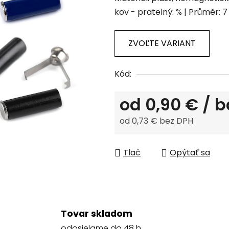
produktu
kov - pratelný: % | Průměr: 
je
0,0
z
ZVOĽTE VARIANT
5
hviezdičiek.
Kód:
od
0,90 €
/ b
od
0,73 €
bez DPH
Jednotková cena:
Tlač
Opýtať sa
Tovar skladom
odosielame do 48 h.