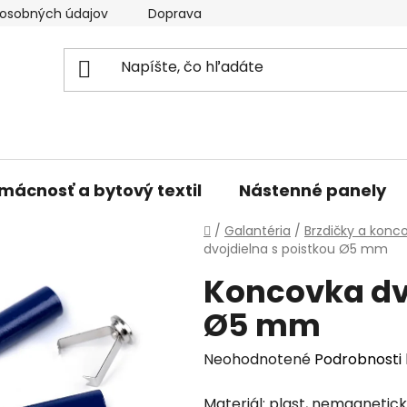
osobných údajov
Doprava a platba
Kontakty
V
mácnosť a bytový textil
Nástenné panely
Domov
/
Galantéria
/
Brzdičky a konc
dvojdielna s poistkou Ø5 mm
Koncovka dv
Ø5 mm
Priemerné
Neohodnotené
Podrobnosti
hodnotenie
Materiál: plast, nemagnetick