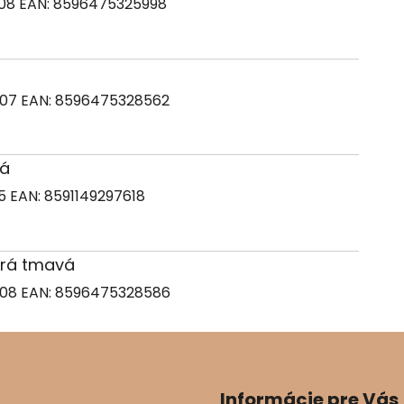
008
EAN:
8596475325998
007
EAN:
8596475328562
ná
55
EAN:
8591149297618
odrá tmavá
008
EAN:
8596475328586
Informácie pre Vás