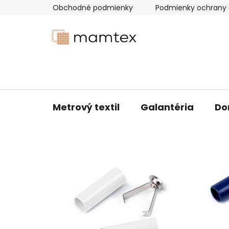
Prejsť
Obchodné podmienky
Podmienky ochrany 
na
obsah
Metrový textil
Galantéria
Do