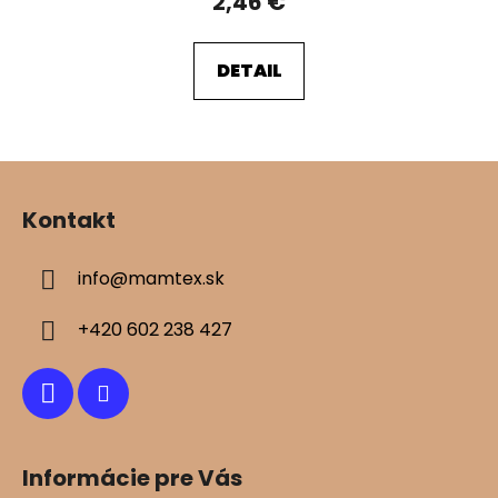
2,46 €
DETAIL
Z
á
Kontakt
p
ä
info
@
mamtex.sk
t
i
+420 602 238 427
e
Informácie pre Vás