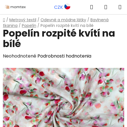
Prejsť
Hľadať
NÁKUP
CZK
na
obsah
KOŠÍK
Domov
/
Metrový textil
/
Odevné a módne látky
/
Bavlnená
tkanina
/
Popelín
/
Popelín rozpité kvítí na bílé
Popelín rozpité kvítí na
bílé
Priemerné
Neohodnotené
Podrobnosti hodnotenia
hodnotenie
produktu
je
0,0
z
5
hviezdičiek.