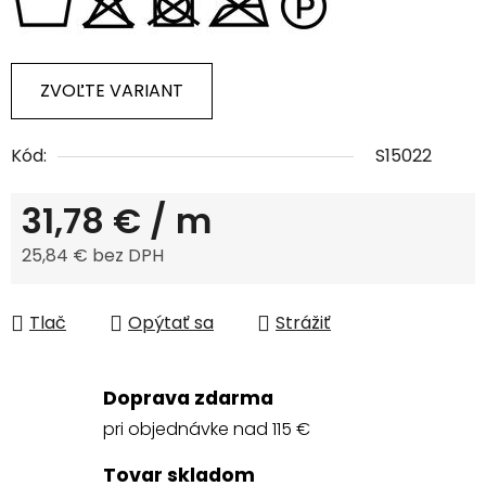
ZVOĽTE VARIANT
Kód:
S15022
31,78 €
/ m
25,84 € bez DPH
Jednotková cena:
Tlač
Opýtať sa
Strážiť
Doprava zdarma
pri objednávke nad 115 €
Tovar skladom