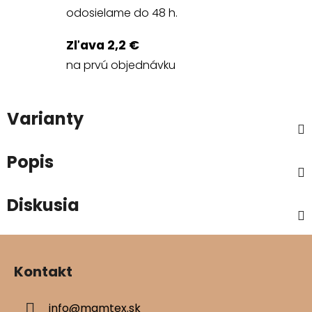
odosielame do 48 h.
Zľava 2,2 €
na prvú objednávku
Varianty
Popis
Diskusia
Z
á
Kontakt
p
ä
info
@
mamtex.sk