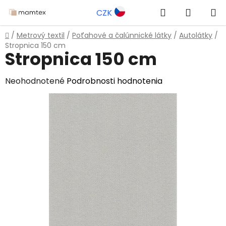
Prejsť
Hľadať
NÁKUP
CZK
na
obsah
KOŠÍK
Domov
/
Metrový textil
/
Poťahové a čalúnnické látky
/
Autolátky
/
Stropnica 150 cm
Stropnica 150 cm
Priemerné
Neohodnotené
Podrobnosti hodnotenia
hodnotenie
produktu
je
0,0
z
5
hviezdičiek.