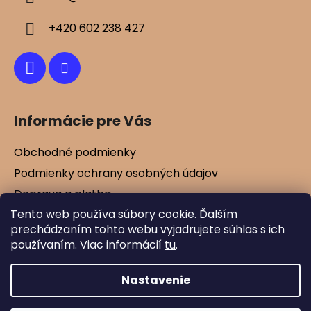
t
i
+420 602 238 427
e
Informácie pre Vás
Obchodné podmienky
Podmienky ochrany osobných údajov
Doprava a platba
Tento web používa súbory cookie. Ďalším
Kontakty
prechádzaním tohto webu vyjadrujete súhlas s ich
Vernostné zľavy
používaním. Viac informácií
tu
.
Blog
Nastavenie