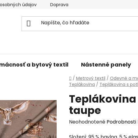
osobných údajov
Doprava a platba
Kontakty
V
mácnosť a bytový textil
Nástenné panely
Domov
/
Metrový textil
/
Odevné a mó
Teplákovina
/
Teplákovina s pot
Teplákovina
taupe
Priemerné
Neohodnotené
Podrobnosti
hodnotenie
Složení: 95 % bavlna, 5 % ela