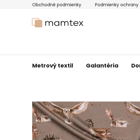
Prejsť
Obchodné podmienky
Podmienky ochrany 
na
obsah
Metrový textil
Galantéria
Do