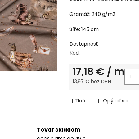
produktu
je
Gramáž: 240 g/m2
0,0
z
Šíře: 145 cm
5
hviezdičiek.
Dostupnosť
Kód:
17,18 €
/ m
13,97 € bez DPH
Jednotková cena:
Tlač
Opýtať sa
Tovar skladom
odosielame do 48 h.