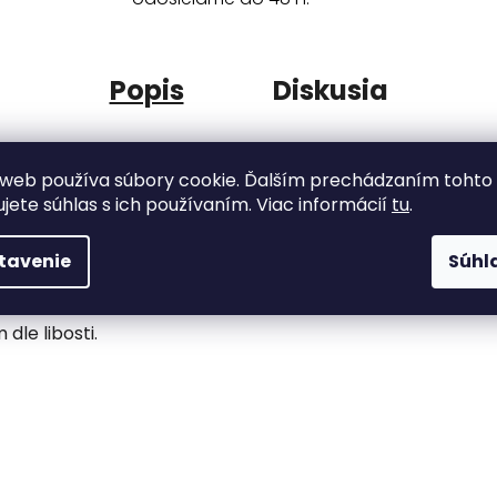
Popis
Diskusia
 především k šití sportovních a volnočasových kousků oble
web používa súbory cookie. Ďalším prechádzaním tohto
ujete súhlas s ich používaním. Viac informácií
tu
.
hřejivost a měkkost. Protože pruží, budete se v ní pohodl
tavenie
Súhl
dle libosti.