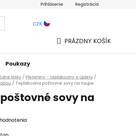
Prihlásenie
Registrácia
ernostné zľavy
Blog
CZK
PRÁZDNY KOŠÍK
NÁKUPNÝ
KOŠÍK
Poukazy
dne látky
/
Pleteniny - teplákoviny a úplety
/
lačou
/
Teplákovina poštovné sovy na taupe
 poštovné sovy na
 hodnotenia
stan