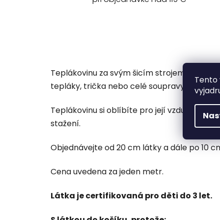
Teplákovinu za svým šicím strojem využijete
Tento 
tepláky, trička nebo celé soupravy.
vyjadr
Teplákovinu si oblíbíte pro její vzdušnost, 
Nas
stažení.
Objednávejte od 20 cm látky a dále po 10 cm 
Cena uvedena za jeden metr.
Látka je certifikovaná pro děti do 3 let.
S látkou do košíku, protože: