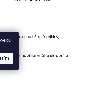
čení, jako jsou hřejivé mikiny,
 webu
ně hýbat, bez nepříjemného škrcení a
asím