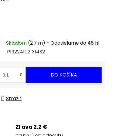
Skladom
(2,7 m)
P19224102131432
DO KOŠÍKA
Strážiť
Zľava 2,2 €
na prvú objednávku