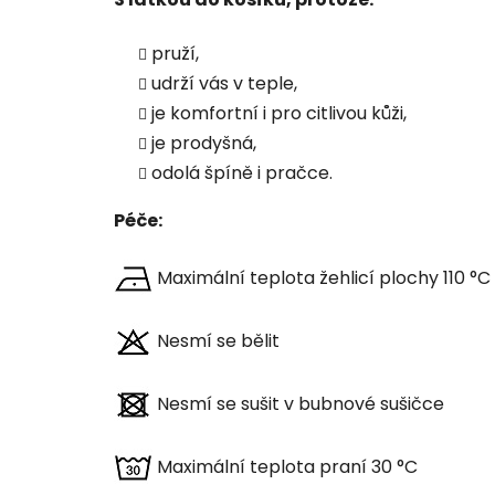
pruží,
udrží vás v teple,
je komfortní i pro citlivou kůži,
je prodyšná,
odolá špíně i pračce.
Péče:
Maximální teplota žehlicí plochy 110 °C
Nesmí se bělit
Nesmí se sušit v bubnové sušičce
Maximální teplota praní 30 °C