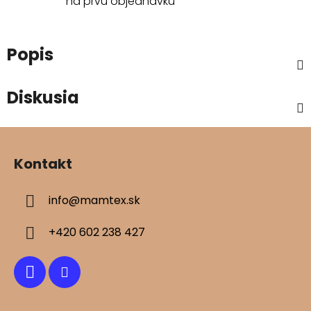
na prvú objednávku
Popis
Diskusia
Z
á
Kontakt
p
ä
info
@
mamtex.sk
t
i
+420 602 238 427
e