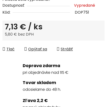
Dostupnosť
Vypredané
Kód:
DOP751
7,13 €
/ ks
5,80 € bez DPH
Jednotková cena:
Tlač
Opýtať sa
Strážiť
Doprava zdarma
pri objednávke nad 115 €
Tovar skladom
odosielame do 48 h.
Zľava 2,2 €