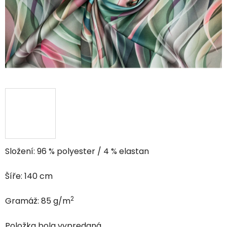
Složení: 96 % polyester / 4 % elastan
Šíře: 140 cm
2
Gramáž:
85
g/m
Položka bola vypredaná…