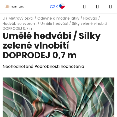
Prejsť
Hľadať
NÁKUP
CZK
na
obsah
KOŠÍK
Domov
/
Metrový textil
/
Odevné a módne látky
/
Hodváb
/
Hodváb so vzorom
/
Umělé hedvábí / Silky zelené vlnobití
DOPRODEJ 0,7 m
Umělé hedvábí / Silky
zelené vlnobití
DOPRODEJ 0,7 m
Priemerné
Neohodnotené
Podrobnosti hodnotenia
hodnotenie
produktu
je
0,0
z
5
hviezdičiek.