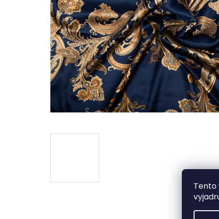
Tento 
vyjadr