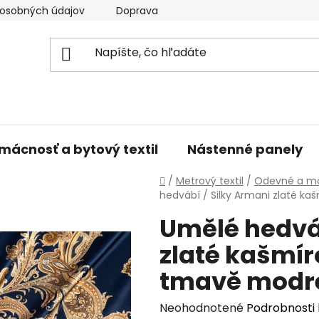
osobných údajov
Doprava a platba
Kontakty
V
mácnosť a bytový textil
Nástenné panely
Domov
/
Metrový textil
/
Odevné a mó
hedvábí / Silky Armani zlaté 
Umělé hedváb
zlaté kašmí
tmavě modr
Priemerné
Neohodnotené
Podrobnosti