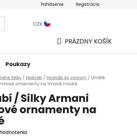
Prihlásenie
Registrácia
ernostné zľavy
Blog
CZK
PRÁZDNY KOŠÍK
NÁKUPNÝ
KOŠÍK
Poukazy
dne látky
/
Hodváb
/
Hodváb so vzorom
/
Umělé
kašmírové ornamenty na tmavě modré
í / Silky Armani
rové ornamenty na
é
 hodnotenia