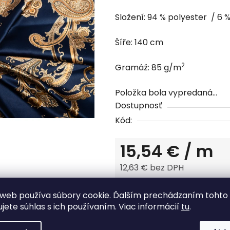
hodnotenie
Složení: 94 % polyester / 6 
produktu
je
Šíře: 140 cm
0,0
z
2
Gramáž:
85
g/m
5
hviezdičiek.
Položka bola vypredaná…
Dostupnosť
Kód:
15,54 €
/ m
12,63 € bez DPH
Jednotková cena:
web používa súbory cookie. Ďalším prechádzaním tohto
Tlač
Opýtať sa
ujete súhlas s ich používaním. Viac informácií
tu
.