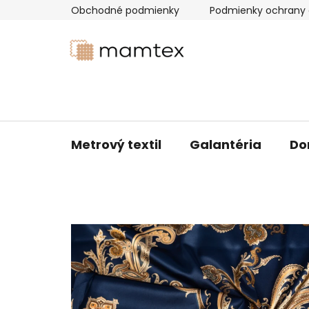
Prejsť
Obchodné podmienky
Podmienky ochrany 
na
obsah
Metrový textil
Galantéria
Do