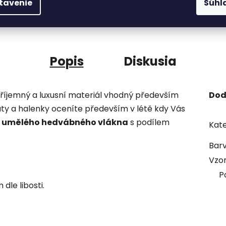
tavenie
Súhl
Tovar skladom
odosielame do 48 h.
Popis
Diskusia
příjemný a luxusní materiál vhodný především
Dod
aty a halenky oceníte především v létě kdy Vás
z umělého hedvábného vlákna
s podílem
Kate
Bar
Vzo
P
dle libosti.