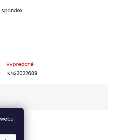
% spandex
Vypredané
KNS2022689
 webu
Strážiť