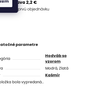
asím
Zľava 2,2 €
na prvú objednávku
atočné parametre
Hodváb so
gória
vzorom
va
Modrá, Zlatá
r
Kašmír
oložka bola vypredaná…