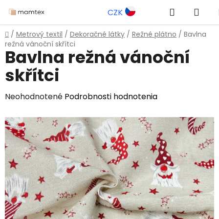
Prejsť
Hľadať
NÁK
CZK
na
obsah
KOŠ
Domov
/
Metrový textil
/
Dekoračné látky
/
Režné plátno
/
Bavlna
režná vánoční skřítci
Bavlna režná vánoční
skřítci
Priemerné
Neohodnotené
Podrobnosti hodnotenia
hodnotenie
produktu
je
0,0
z
5
hviezdičiek.