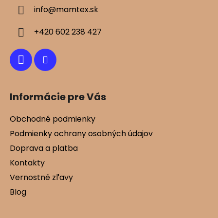
ä
info
@
mamtex.sk
t
i
+420 602 238 427
e
Informácie pre Vás
Obchodné podmienky
Podmienky ochrany osobných údajov
Doprava a platba
Kontakty
Vernostné zľavy
Blog