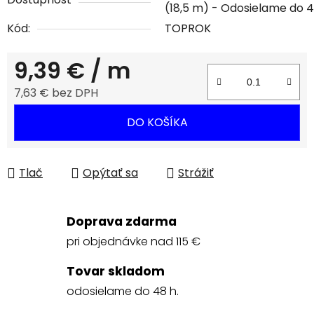
(18,5 m)
Kód:
TOPROK
9,39 €
/ m
7,63 € bez DPH
Jednotková cena:
DO KOŠÍKA
Tlač
Opýtať sa
Strážiť
Doprava zdarma
pri objednávke nad 115 €
Tovar skladom
odosielame do 48 h.