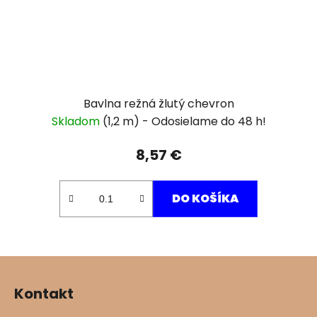
Bavlna režná žlutý chevron
Skladom
(1,2 m)
8,57 €
DO KOŠÍKA
Z
á
Kontakt
p