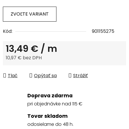
ZVOĽTE VARIANT
Kód:
901155275
13,49 €
/ m
10,97 € bez DPH
Jednotková cena:
Tlač
Opýtať sa
Strážiť
Doprava zdarma
pri objednávke nad 115 €
Tovar skladom
odosielame do 48 h.