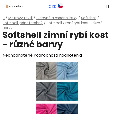
Prejsť
Hľadať
NÁKUP
CZK
na
obsah
KOŠÍK
Domov
/
Metrový textil
/
Odevné a módne látky
/
Softshell
/
Softshell jednofarebný
/
Softshell zimní rybí kost - různé
barvy
Softshell zimní rybí kost
- různé barvy
Priemerné
Neohodnotené
Podrobnosti hodnotenia
hodnotenie
produktu
je
0,0
z
5
hviezdičiek.