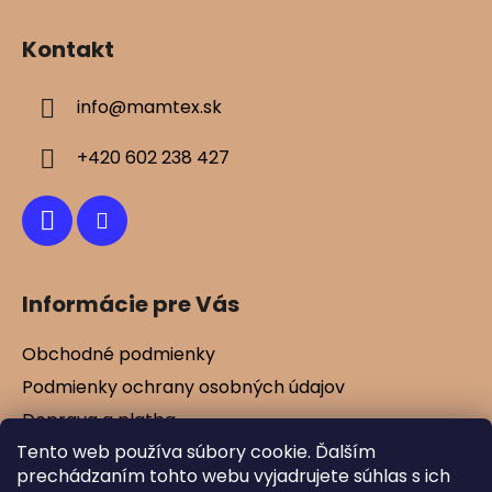
Z
á
Kontakt
p
ä
info
@
mamtex.sk
t
i
+420 602 238 427
e
Informácie pre Vás
Obchodné podmienky
Podmienky ochrany osobných údajov
Doprava a platba
Tento web používa súbory cookie. Ďalším
Kontakty
prechádzaním tohto webu vyjadrujete súhlas s ich
Vernostné zľavy