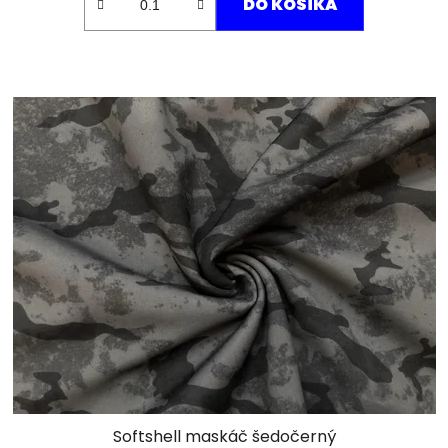
DO KOŠÍKA
Softshell maskáč šedočerný