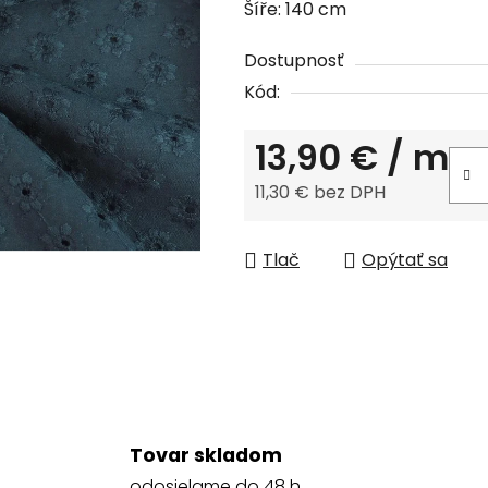
Šíře: 140 cm
0,0
z
Dostupnosť
5
Kód:
hviezdičiek.
13,90 €
/ m
11,30 € bez DPH
Jednotková cena:
Tlač
Opýtať sa
Tovar skladom
odosielame do 48 h.