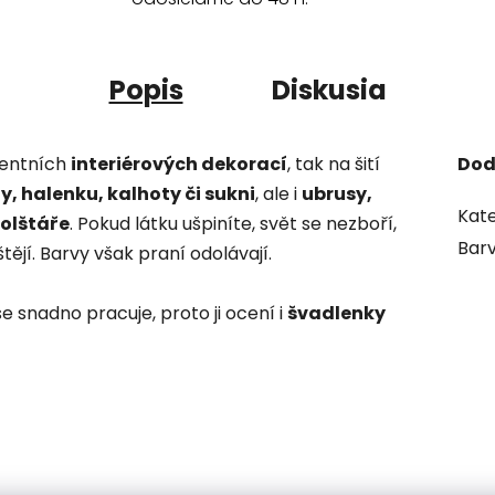
Popis
Diskusia
centních
interiérových dekorací
, tak na šití
Dod
y, halenku, kalhoty či sukni
, ale i
ubrusy,
Kate
polštáře
. Pokud látku ušpiníte, svět se nezboří,
Bar
ějí. Barvy však praní odolávají.
se snadno pracuje, proto ji ocení i
švadlenky