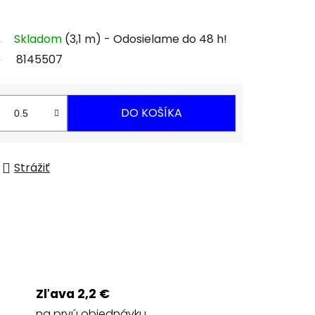
Skladom
(3,1 m)
8145507
DO KOŠÍKA
Strážiť
Zľava 2,2 €
na prvú objednávku