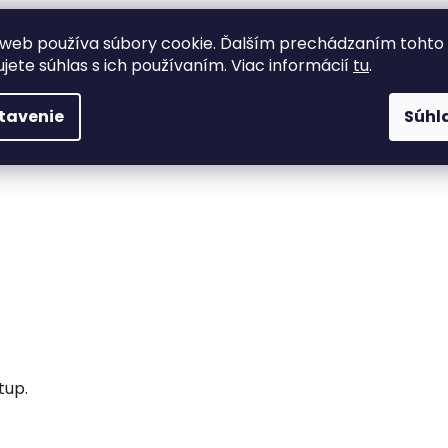
web používa súbory cookie. Ďalším prechádzaním tohto
ujete súhlas s ich používaním. Viac informácií
tu
.
tavenie
Súhl
e.
tup.