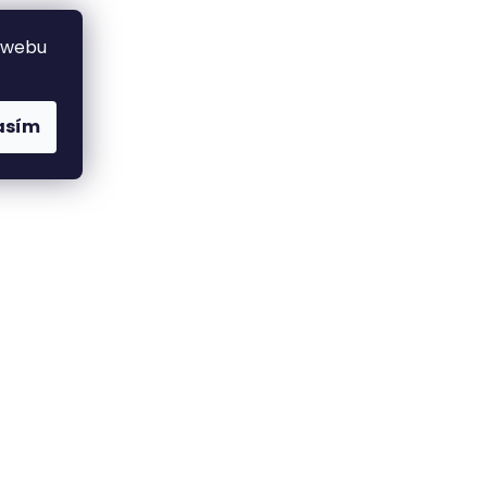
 webu
asím