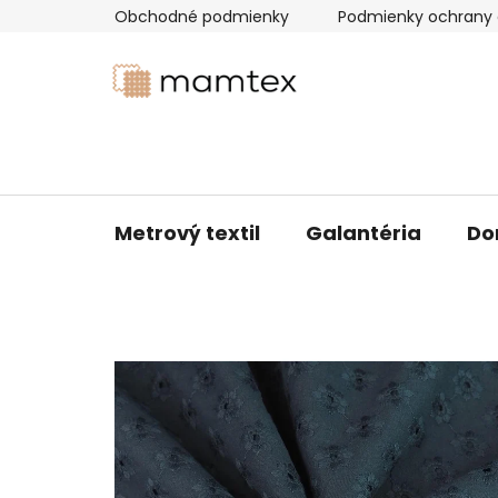
Prejsť
Obchodné podmienky
Podmienky ochrany 
na
obsah
Metrový textil
Galantéria
Do