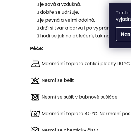
je savá a vzdušná,
dobře se udržuje,
Tento 
vyjadr
je pevná a velmi odolná,
drží si tvar a barvu i po vyprání,
Nas
hodí se jak na oblečení, tak na dekorac
Péče:
Maximální teplota žehlicí plochy 110 °C
Nesmí se bělit
Nesmí se sušit v bubnové sušičce
Maximální teplota 40 °C. Normální pos
Nesmí se chemicky čistit.