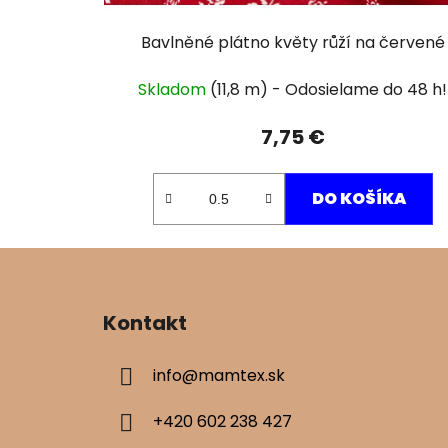
Bavlněné plátno květy růží na červené
Skladom
(11,8 m)
7,75 €
DO KOŠÍKA
Z
á
Kontakt
p
ä
info
@
mamtex.sk
t
i
+420 602 238 427
e