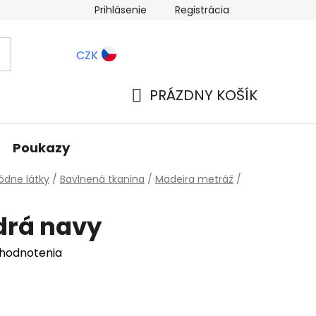
Prihlásenie
Registrácia
ernostné zľavy
Blog
CZK
PRÁZDNY KOŠÍK
NÁKUPNÝ
KOŠÍK
Poukazy
dne látky
/
Bavlnená tkanina
/
Madeira metráž
/
drá navy
 hodnotenia