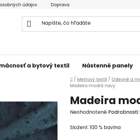
osobných údajov
Doprava a platba
Kontakty
V
mácnosť a bytový textil
Nástenné panely
Domov
/
Metrový textil
/
Odevné a mó
Madeira modrá navy
Madeira mo
Priemerné
Neohodnotené
Podrobnosti
hodnotenie
Složení: 100 % bavlna
produktu
je