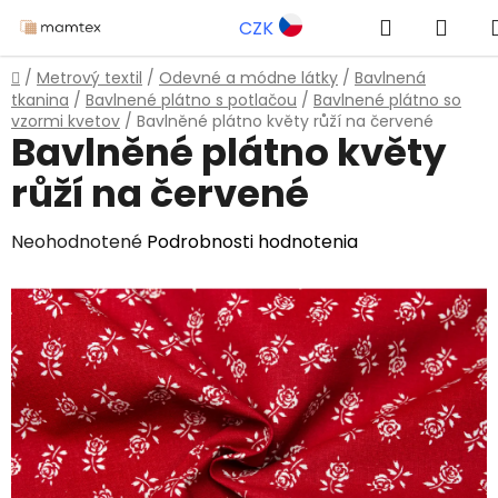
Prejsť
Hľadať
NÁK
CZK
na
obsah
KOŠ
Domov
/
Metrový textil
/
Odevné a módne látky
/
Bavlnená
tkanina
/
Bavlnené plátno s potlačou
/
Bavlnené plátno so
vzormi kvetov
/
Bavlněné plátno květy růží na červené
Bavlněné plátno květy
růží na červené
Priemerné
Neohodnotené
Podrobnosti hodnotenia
hodnotenie
produktu
je
0,0
z
5
hviezdičiek.