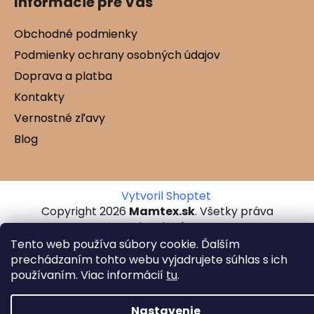
Informácie pre Vás
Obchodné podmienky
Podmienky ochrany osobných údajov
Doprava a platba
Kontakty
Vernostné zľavy
Blog
Vytvoril Shoptet
Copyright 2026
Mamtex.sk
. Všetky práva
vyhradené.
Tento web používa súbory cookie. Ďalším
prechádzaním tohto webu vyjadrujete súhlas s ich
používaním. Viac informácií
tu
.
Nastavenie