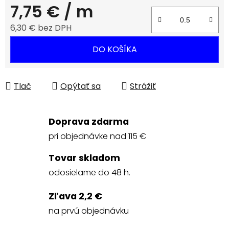
7,75 €
/ m
6,30 € bez DPH
Jednotková cena:
DO KOŠÍKA
Tlač
Opýtať sa
Strážiť
Doprava zdarma
pri objednávke nad 115 €
Tovar skladom
odosielame do 48 h.
Zľava 2,2 €
na prvú objednávku