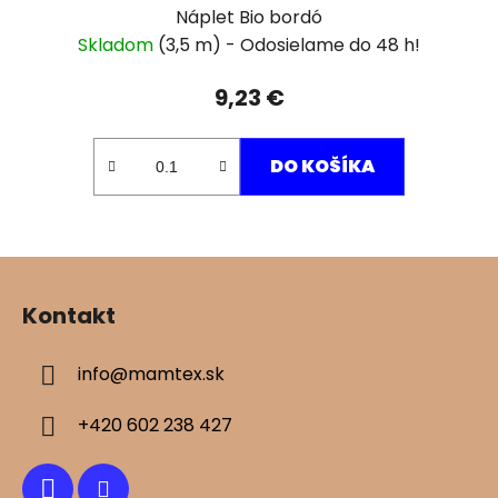
Náplet Bio bordó
Skladom
(3,5 m)
9,23 €
DO KOŠÍKA
Z
á
Kontakt
p
ä
info
@
mamtex.sk
t
i
+420 602 238 427
e