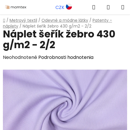
Prejsť
Hľadať
NÁKUP
CZK
na
obsah
KOŠÍK
Domov
/
Metrový textil
/
Odevné a módne látky
/
Patenty -
náplety
/
Náplet šeřík žebro 430 g/m2 - 2/2
Náplet šeřík žebro 430
g/m2 - 2/2
Priemerné
Neohodnotené
Podrobnosti hodnotenia
hodnotenie
produktu
je
0,0
z
5
hviezdičiek.