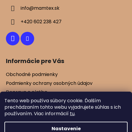
ä
info
@
mamtex.sk
t
i
+420 602 238 427
e
Informácie pre Vás
Obchodné podmienky
Podmienky ochrany osobných údajov
Doprava a platba
Tento web používa súbory cookie. Ďalším
Kontakty
prechádzaním tohto webu vyjadrujete súhlas s ich
Vernostné zľavy
používaním. Viac informácií
tu
.
Blog
Nastavenie