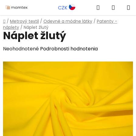
Prejsť
Hľadať
NÁKUP
CZK
na
obsah
KOŠÍK
Domov
/
Metrový textil
/
Odevné a módne látky
/
Patenty -
náplety
/
Náplet žlutý
Náplet žlutý
Priemerné
Neohodnotené
Podrobnosti hodnotenia
hodnotenie
produktu
je
0,0
z
5
hviezdičiek.