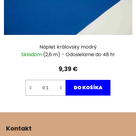
Náplet královsky modrý
Skladom
(2,6 m)
9,39 €
DO KOŠÍKA
Z
á
Kontakt
p