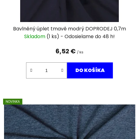
k
t
o
v
Bavlněný úplet tmavě modrý DOPRODEJ 0,7m
Skladom
(1 ks)
6,52 €
/ ks
DO KOŠÍKA
NOVINKA