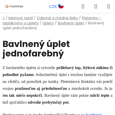
Prejsť
Hľadať
NÁKUP
CZK
na
obsah
KOŠÍK
Domov
/
Metrový textil
/
Odevné a módne látky
/
Pleteniny -
teplákoviny a úplety
/
Úplety
/
Bavlnený úplet
/
Bavlnený
úplet jednofarebný
Bavlnený úplet
jednofarebný
Z bavlneného úpletu si vytvoríte
priliehavý top, štýlovú mikinu či
pohodlné pyžamo
. Jednofarebný úplet s trochou fantázie využijete
na všeličo, od ponožiek po tuniky. Pleteninová štruktúra vás poteší
svojou
pružnosťou aj priedušnosťou
a mnohokrát oceníte, že ju
l
en tak niečo nepokrčí
. Bavlnený úplet vám pekne
udrží teplo
a
tiež spoľahlivo
odvedie prebytočný pot
.
Predstavujete si to trochu farebnejšie? Pozrite sa na
bavlnené