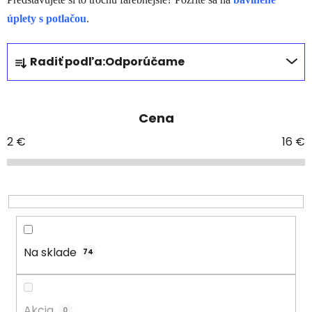
úplety s potlačou
.
R
Radiť podľa:
Odporúčame
a
d
e
Cena
n
i
2
€
16
€
e
p
r
o
d
u
Na sklade
74
k
t
o
Akcia
0