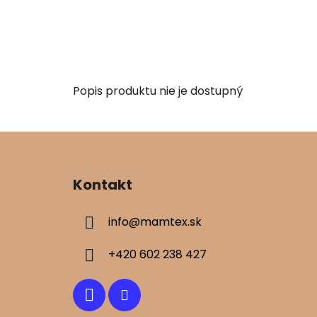
Popis produktu nie je dostupný
Z
á
Kontakt
p
ä
info
@
mamtex.sk
t
i
+420 602 238 427
e