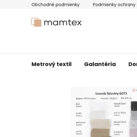
Prejsť
Obchodné podmienky
Podmienky ochrany 
na
obsah
Metrový textil
Galantéria
Do