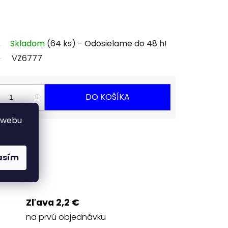
Skladom
(64 ks)
VZ6777
DO KOŠÍKA
 webu
Strážiť
asím
Zľava 2,2 €
na prvú objednávku