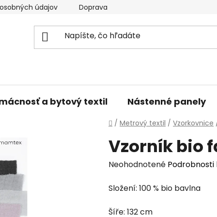
osobných údajov
Doprava a platba
Kontakty
V
mácnosť a bytový textil
Nástenné panely
Domov
/
Metrový textil
/
Vzorkovnice
Vzorník bio 
Priemerné
Neohodnotené
Podrobnosti
hodnotenie
Složení: 100 % bio bavlna
produktu
je
Šíře: 132 cm
0,0