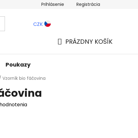
Prihlásenie
Registrácia
ernostné zľavy
Blog
CZK
PRÁZDNY KOŠÍK
NÁKUPNÝ
KOŠÍK
Poukazy
/
Vzorník bio fáčovina
fáčovina
 hodnotenia