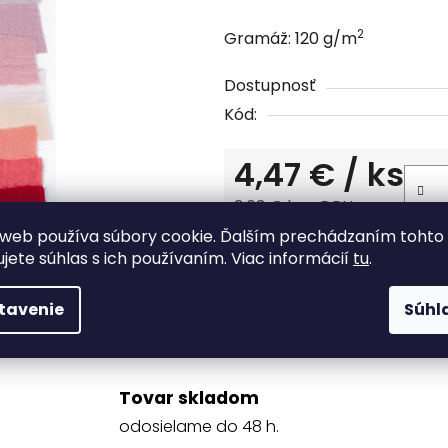
z
2
Gramáž: 120 g/m
5
hviezdičiek.
Dostupnosť
Kód:
4,47 €
/ ks
3,63 € bez DPH
web používa súbory cookie. Ďalším prechádzaním tohto
Jednotková cena:
ujete súhlas s ich používaním. Viac informácií
tu
.
Tlač
Opýtať sa
tavenie
Súhl
Tovar skladom
odosielame do 48 h.