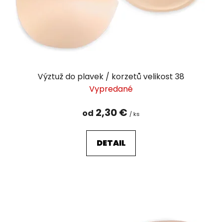
Výztuž do plavek / korzetů velikost 38
Vypredané
2,30 €
od
/ ks
DETAIL