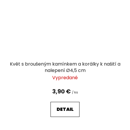
Květ s broušeným kamínkem a korálky k našití a
nalepení Ø4,5 cm
Vypredané
3,90 €
/ ks
DETAIL