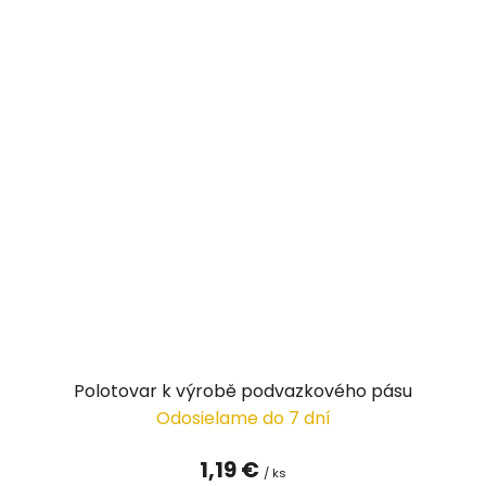
Polotovar k výrobě podvazkového pásu
Odosielame do 7 dní
1,19 €
/ ks