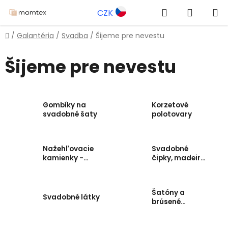
Prejsť
Hľadať
NÁKUP
CZK
na
obsah
KOŠÍK
Domov
/
Galantéria
/
Svadba
/
Šijeme pre nevestu
Šijeme pre nevestu
Gombíky na
Korzetové
svadobné šaty
polotovary
Nažehľovacie
Svadobné
kamienky -
čipky, madeiry
hotfix,
a prámiky
pomôcky a
aplikácie
Šatóny a
Svadobné látky
brúsené
kamienky
našívacie