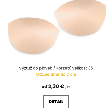
Výztuž do plavek / korzetů velikost 36
Odosielame do 7 dní
2,30 €
od
/ ks
DETAIL