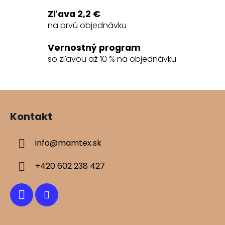
e
Zľava 2,2 €
p
na prvú objednávku
r
v
Vernostný program
k
so zľavou až 10 % na objednávku
y
v
ý
Z
p
á
i
Kontakt
s
p
u
ä
info
@
mamtex.sk
t
i
+420 602 238 427
e