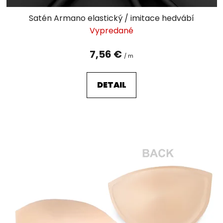
o
v
Satén Armano elastický / imitace hedvábí
Vypredané
7,56 €
/ m
DETAIL