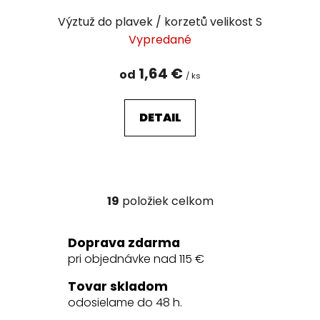
Výztuž do plavek / korzetů velikost S
Vypredané
1,64 €
od
/ ks
DETAIL
19
položiek celkom
O
v
l
Doprava zdarma
á
pri objednávke nad 115 €
d
a
Tovar skladom
c
odosielame do 48 h.
i