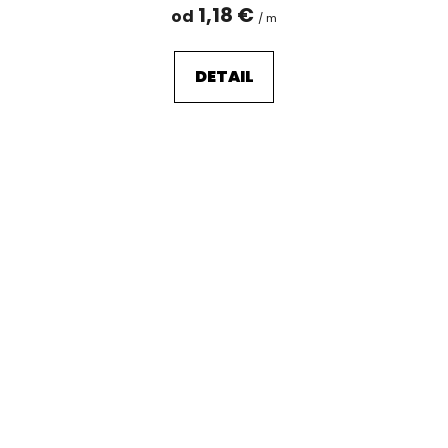
1,18 €
od
/ m
DETAIL