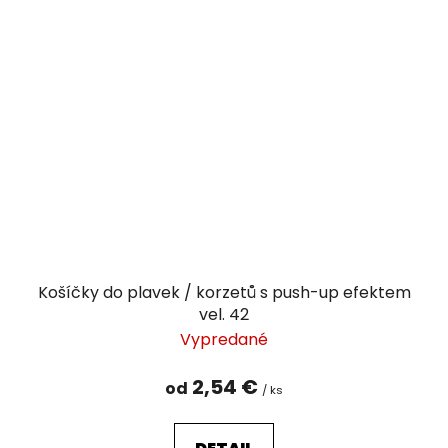
Košíčky do plavek / korzetů s push-up efektem
vel. 42
Vypredané
2,54 €
od
/ ks