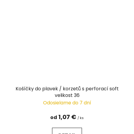
Košíčky do plavek / korzetů s perforací soft
velikost 36
Odosielame do 7 dní
1,07 €
od
/ ks