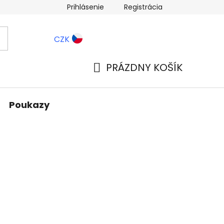
Prihlásenie
Registrácia
ernostné zľavy
Blog
CZK
PRÁZDNY KOŠÍK
NÁKUPNÝ
KOŠÍK
Poukazy