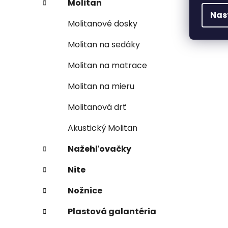
Molitan
Nas
Molitanové dosky
Molitan na sedáky
Molitan na matrace
Molitan na mieru
Molitanová drť
Akustický Molitan
Nažehľovačky
Nite
Nožnice
Plastová galantéria