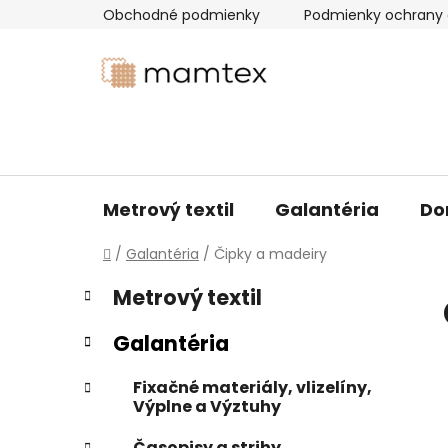
Prejsť
Obchodné podmienky
Podmienky ochrany 
na
obsah
Metrový textil
Galantéria
Do
Domov
/
Galantéria
/
Čipky a madeiry
B
K
Preskočiť
Metrový textil
a
kategórie
o
t
č
Galantéria
e
n
g
ý
Fixačné materiály, vlizelíny,
ó
Výplne a Výztuhy
p
r
i
a
Časopisy a strihy