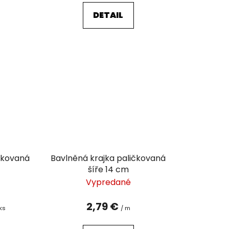
DETAIL
ičkovaná
Bavlněná krajka paličkovaná
šíře 14 cm
Vypredané
2,79 €
 ks
/ m