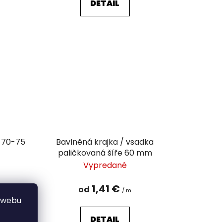
DETAIL
e 70-75
Bavlněná krajka / vsadka
paličkovaná šíře 60 mm
Vypredané
1,41 €
od
/ m
 webu
DETAIL