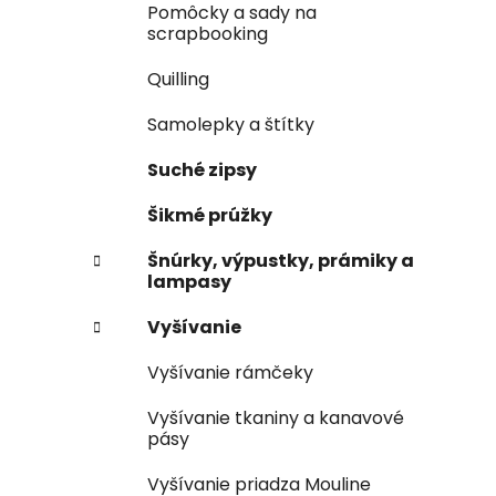
Pomôcky a sady na
scrapbooking
Quilling
Samolepky a štítky
Suché zipsy
Šikmé prúžky
Šnúrky, výpustky, prámiky a
lampasy
Vyšívanie
Vyšívanie rámčeky
Vyšívanie tkaniny a kanavové
pásy
Vyšívanie priadza Mouline