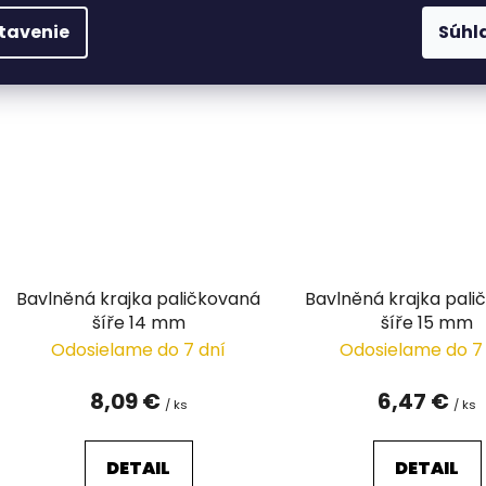
tavenie
Súhl
Bavlněná krajka paličkovaná
Bavlněná krajka pal
šíře 14 mm
šíře 15 mm
Odosielame do 7 dní
Odosielame do 7
8,09 €
6,47 €
/ ks
/ ks
DETAIL
DETAIL