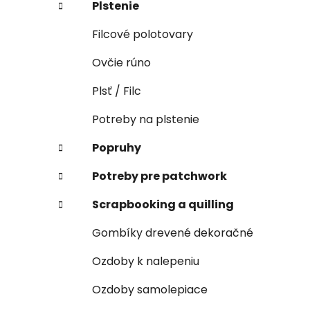
Plstenie
Filcové polotovary
Ovčie rúno
Plsť / Filc
Potreby na plstenie
Popruhy
Potreby pre patchwork
Scrapbooking a quilling
Gombíky drevené dekoračné
Ozdoby k nalepeniu
Ozdoby samolepiace