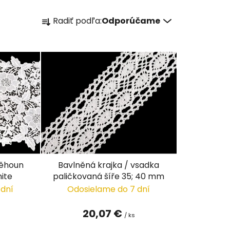
R
Radiť podľa:
Odporúčame
a
d
e
n
i
e
p
r
o
d
u
běhoun
Bavlněná krajka / vsadka
k
hite
paličkovaná šíře 35; 40 mm
t
 dní
Odosielame do 7 dní
o
v
20,07 €
/ ks