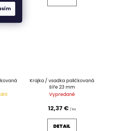
asím
ičkovaná
Krajka / vsadka paličkovaná
šíře 23 mm
 dní
Vypredané
12,37 €
/ ks
DETAIL