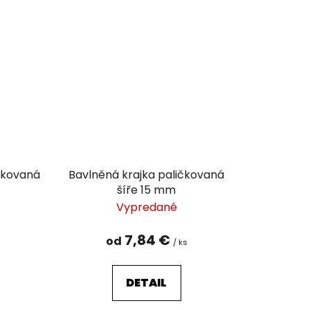
ičkovaná
Bavlněná krajka paličkovaná
šíře 15 mm
Vypredané
7,84 €
od
/ ks
DETAIL