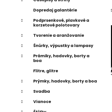
e
n
Dopredaj galantérie
e
l
Podprsenkové, plavkové a
korzetové polotovary
Tvorenie a aranžovanie
Šnúrky, výpustky a lampasy
Prámiky, hadovky, borty a
boa
Flitre, glitre
Prýmky, hadovky, borty a boa
Svadba
Vianoce
Štítky