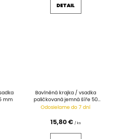
DETAIL
vsadka
Bavlněná krajka / vsadka
55 mm
paličkovaná jemná šíře 50
mm
Odosielame do 7 dní
15,80 €
/ ks