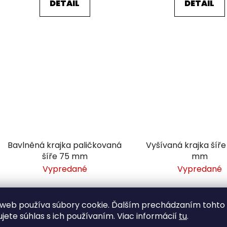
DETAIL
DETAIL
Bavlněná krajka paličkovaná
Vyšívaná krajka šíř
šíře 75 mm
mm
Vypredané
Vypredané
1,98 €
2,19 €
od
/ m
/ m
web používa súbory cookie. Ďalším prechádzaním tohto
ujete súhlas s ich používaním. Viac informácií
tu
.
DETAIL
DETAIL