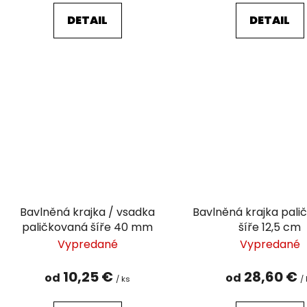
DETAIL
DETAIL
Bavlněná krajka / vsadka
Bavlněná krajka pal
paličkovaná šíře 40 mm
šíře 12,5 cm
Vypredané
Vypredané
10,25 €
28,60 €
od
od
/ ks
/