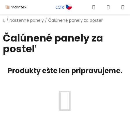
Prejsť
Hľadať
NÁKUP
CZK
na
obsah
KOŠÍK
Domov
/
Nástenné panely
/
Čalúnené panely za posteľ
Čalúnené panely za
posteľ
Produkty ešte len pripravujeme.