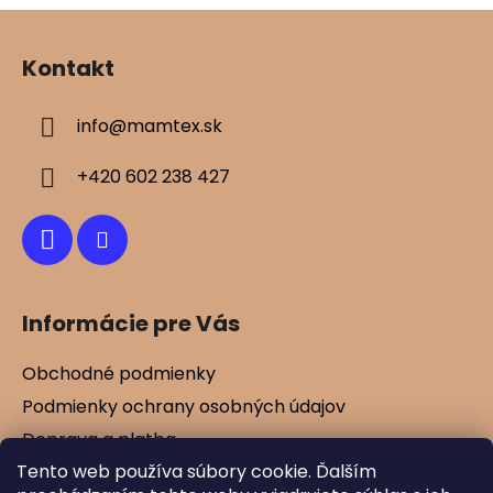
Z
á
Kontakt
p
ä
info
@
mamtex.sk
t
i
+420 602 238 427
e
Informácie pre Vás
Obchodné podmienky
Podmienky ochrany osobných údajov
Doprava a platba
Tento web používa súbory cookie. Ďalším
Kontakty