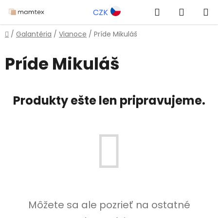
Prejsť
Hľadať
NÁKUP
CZK
na
obsah
KOŠÍK
Domov
/
Galantéria
/
Vianoce
/
Príde Mikuláš
Príde Mikuláš
Produkty ešte len pripravujeme.
Môžete sa ale pozrieť na ostatné