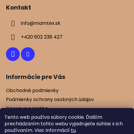
á
Kontakt
p
ä
info
@
mamtex.sk
t
i
+420 602 238 427
e
Informácie pre Vás
Obchodné podmienky
Podmienky ochrany osobných údajov
Doprava a platba
Tento web používa súbory cookie. Ďalším
Kontakty
prechádzaním tohto webu vyjadrujete súhlas s ich
Vernostné zľavy
používaním. Viac informácií
tu
.