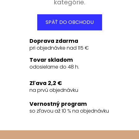
kategórie.
SPÄŤ DO OBCHODU
Doprava zdarma
pri objednávke nad 115 €
Tovar skladom
odosielame do 48 h.
Zľava 2,2 €
na prvú objednávku
Vernostný program
so zľavou až 10 % na objednávku
Z