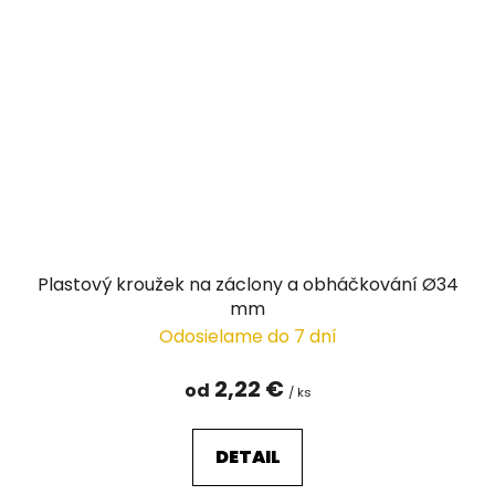
Plastový kroužek na záclony a obháčkování Ø34
mm
Odosielame do 7 dní
2,22 €
od
/ ks
DETAIL