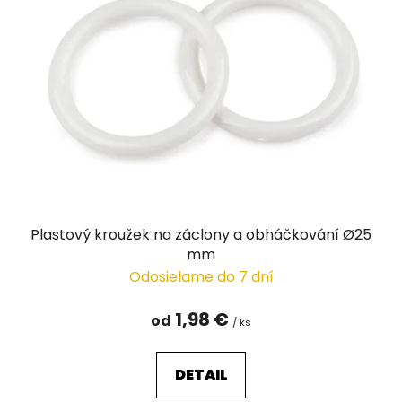
i
s
p
r
o
d
u
k
t
o
v
Plastový kroužek na záclony a obháčkování Ø25
mm
Odosielame do 7 dní
1,98 €
od
/ ks
DETAIL