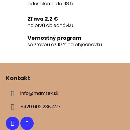
c
odosielame do 48 h.
i
e
Zľava 2,2 €
p
na prvú objednávku
r
v
Vernostný program
k
so zľavou až 10 % na objednávku
y
v
ý
Z
p
á
i
Kontakt
s
p
u
ä
info
@
mamtex.sk
t
i
+420 602 238 427
e