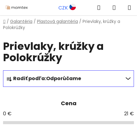
Prejsť
Hľadať
NÁKUP
CZK
na
obsah
KOŠÍK
Domov
/
Galantéria
/
Plastová galantéria
/
Prievlaky, krúžky a
Polokrúžky
Prievlaky, krúžky a
Polokrúžky
R
Radiť podľa:
Odporúčame
a
d
e
Cena
n
i
0
€
21
€
e
p