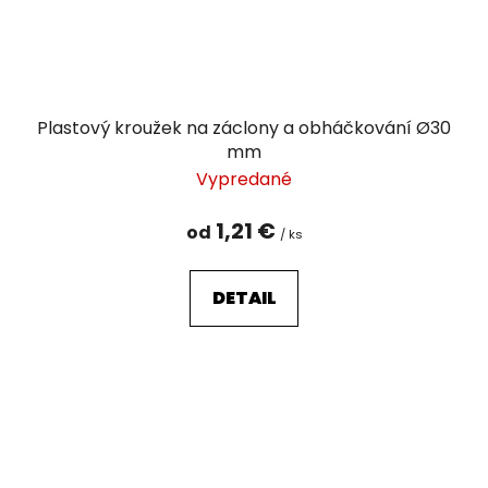
Plastový kroužek na záclony a obháčkování Ø30
mm
Vypredané
1,21 €
od
/ ks
DETAIL