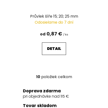
Průvlek šíře 15; 20; 25 mm
Odosielame do 7 dní
0,87 €
od
/ ks
DETAIL
10
položiek celkom
O
v
l
Doprava zdarma
á
pri objednávke nad 115 €
d
a
Tovar skladom