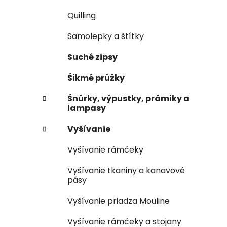
Quilling
Samolepky a štítky
Suché zipsy
Šikmé prúžky
Šnúrky, výpustky, prámiky a
lampasy
Vyšívanie
Vyšívanie rámčeky
Vyšívanie tkaniny a kanavové
pásy
Vyšívanie priadza Mouline
Vyšívanie rámčeky a stojany