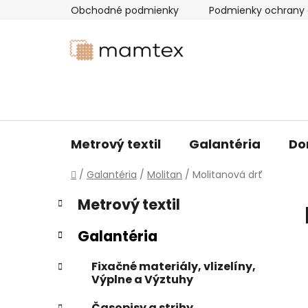
Prejsť
Obchodné podmienky
Podmienky ochrany 
na
obsah
Metrový textil
Galantéria
Do
Domov
/
Galantéria
/
Molitan
/
Molitanová drť
B
K
Preskočiť
Metrový textil
a
kategórie
o
t
č
Galantéria
e
n
g
ý
Fixačné materiály, vlizelíny,
ó
Výplne a Výztuhy
p
r
i
a
Časopisy a strihy