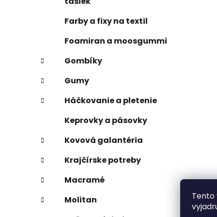
tašiek
Farby a fixy na textil
Foamiran a moosgummi
Gombíky
Gumy
Háčkovanie a pletenie
Keprovky a pásovky
Kovová galantéria
Krajčírske potreby
Macramé
Tento 
Molitan
vyjadr