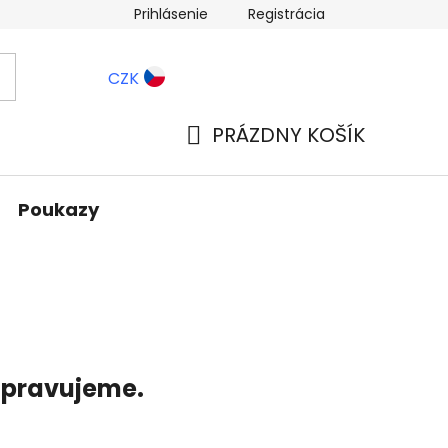
Prihlásenie
Registrácia
ernostné zľavy
Blog
CZK
PRÁZDNY KOŠÍK
NÁKUPNÝ
KOŠÍK
Poukazy
ripravujeme.