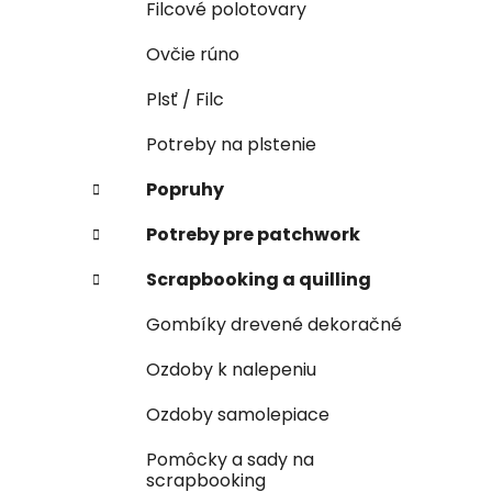
Filcové polotovary
Ovčie rúno
Plsť / Filc
Potreby na plstenie
Popruhy
Potreby pre patchwork
Scrapbooking a quilling
Gombíky drevené dekoračné
Ozdoby k nalepeniu
Ozdoby samolepiace
Pomôcky a sady na
scrapbooking