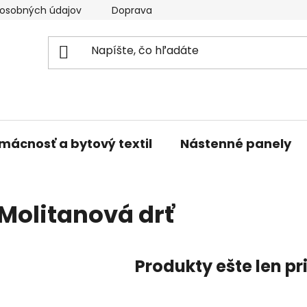
osobných údajov
Doprava a platba
Kontakty
V
mácnosť a bytový textil
Nástenné panely
Molitanová drť
Produkty ešte len p