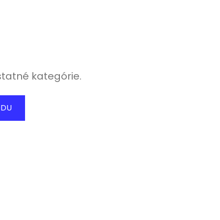
statné kategórie.
ODU