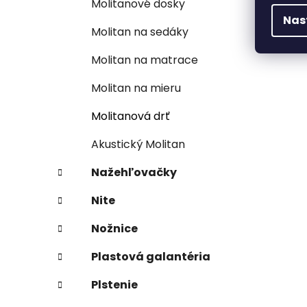
Molitanové dosky
Nas
Molitan na sedáky
Molitan na matrace
Molitan na mieru
Molitanová drť
Akustický Molitan
Nažehľovačky
Nite
Nožnice
Plastová galantéria
Plstenie