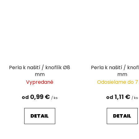
Perla k našití / knoflík Ø8
Perla k našití / knof
mm
mm
Vypredané
Odosielame do 7
0,99 €
1,11 €
od
od
/ ks
/ ks
DETAIL
DETAIL