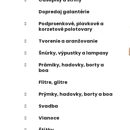
e
n
Dopredaj galantérie
e
l
Podprsenkové, plavkové a
korzetové polotovary
Tvorenie a aranžovanie
Šnúrky, výpustky a lampasy
Prámiky, hadovky, borty a
boa
Flitre, glitre
Prýmky, hadovky, borty a boa
Svadba
Vianoce
Štítky