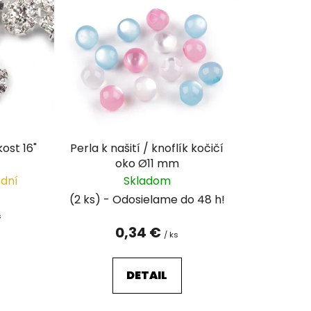
n
i
e
p
r
o
d
u
kost 16"
Perla k našití / knoflík kočičí
k
oko Ø11 mm
t
 dní
Skladom
o
(2 ks)
v
s
0,34 €
/ ks
DETAIL