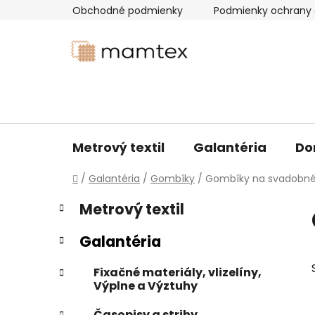
Prejsť
Obchodné podmienky
Podmienky ochrany 
na
obsah
Metrový textil
Galantéria
Do
Domov
/
Galantéria
/
Gombíky
/
Gombíky na svadobné
B
K
Preskočiť
Metrový textil
a
kategórie
o
t
č
Galantéria
e
n
g
ý
Fixačné materiály, vlizelíny,
ó
Výplne a Výztuhy
p
r
i
a
Časopisy a strihy