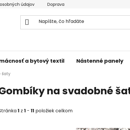
osobných údajov
Doprava a platba
Kontakty
V
mácnosť a bytový textil
Nástenné panely
 šaty
Gombíky na svadobné ša
Stránka
1
z
1
-
11
položiek celkom
V