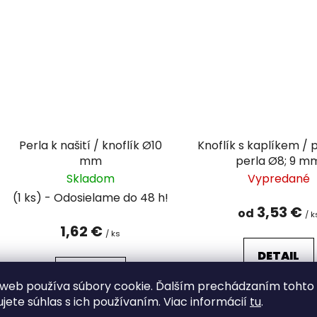
Perla k našití / knoflík Ø10
Knoflík s kaplíkem / 
mm
perla Ø8; 9 m
Skladom
Vypredané
(1 ks)
3,53 €
od
/ k
1,62 €
/ ks
DETAIL
DETAIL
web používa súbory cookie. Ďalším prechádzaním tohto
ujete súhlas s ich používaním. Viac informácií
tu
.