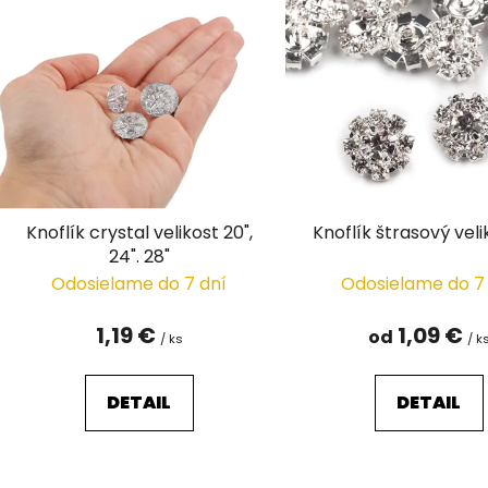
ý
p
i
s
p
r
o
d
Knoflík crystal velikost 20",
Knoflík štrasový veli
u
24". 28"
k
Odosielame do 7 dní
Odosielame do 7
t
o
1,19 €
1,09 €
od
/ ks
/ k
v
DETAIL
DETAIL