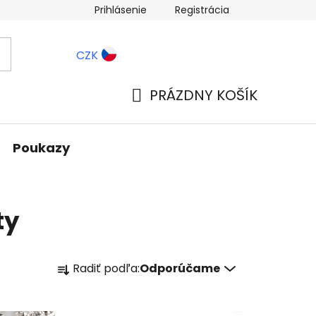
Prihlásenie
Registrácia
ernostné zľavy
Blog
CZK
PRÁZDNY KOŠÍK
NÁKUPNÝ
KOŠÍK
Poukazy
ty
R
Radiť podľa:
Odporúčame
a
d
e