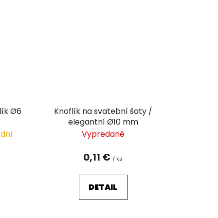
flík Ø6
Knoflík na svatební šaty /
elegantní Ø10 mm
 dní
Vypredané
0,11 €
/ ks
DETAIL