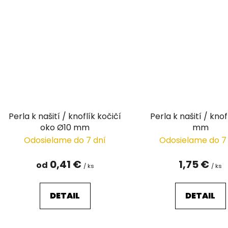
Perla k našití / knoflík kočičí
Perla k našití / kno
oko Ø10 mm
mm
Odosielame do 7 dní
Odosielame do 7
0,41 €
1,75 €
od
/ ks
/ ks
DETAIL
DETAIL