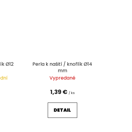
lík Ø12
Perla k našití / knoflík Ø14
mm
 dní
Vypredané
1,39 €
/ ks
DETAIL