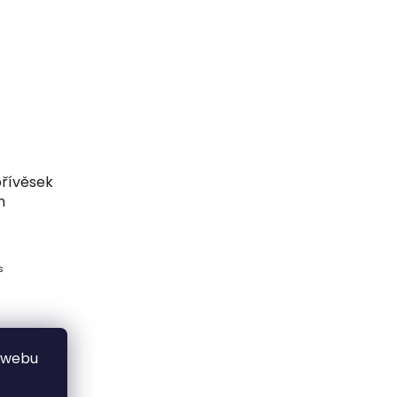
přívěsek
m
s
 webu