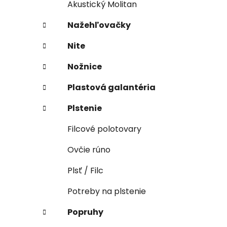
Akustický Molitan
Nažehľovačky
Nite
Nožnice
Plastová galantéria
Plstenie
Filcové polotovary
Ovčie rúno
Plsť / Filc
Potreby na plstenie
Popruhy