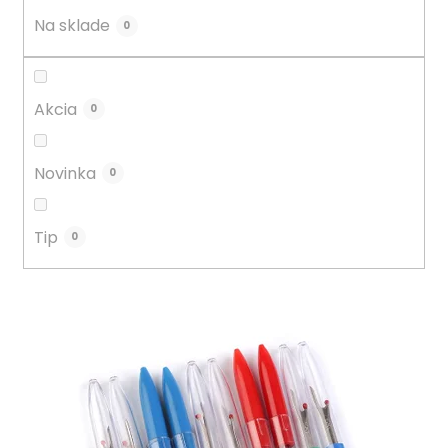
u
Na sklade
0
k
t
o
Akcia
0
v
Novinka
0
Tip
0
V
ý
p
i
s
p