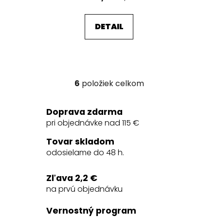
DETAIL
6
položiek celkom
O
v
l
Doprava zdarma
á
pri objednávke nad 115 €
d
a
Tovar skladom
c
odosielame do 48 h.
i
e
Zľava 2,2 €
p
na prvú objednávku
r
v
Vernostný program
k