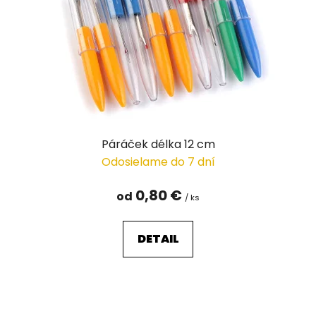
r
o
d
u
k
t
o
v
Páráček délka 12 cm
Odosielame do 7 dní
0,80 €
od
/ ks
DETAIL