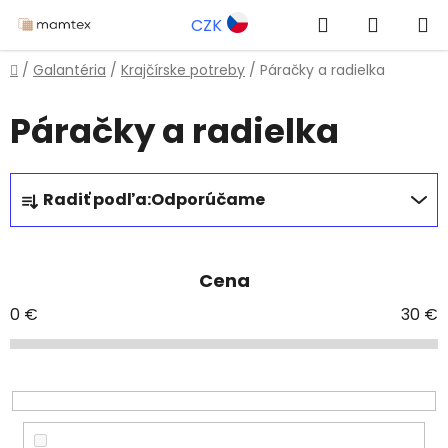
Prejsť
Hľadať
NÁKUP
CZK
na
obsah
KOŠÍK
Domov
/
Galantéria
/
Krajčírske potreby
/
Páračky a radielka
Páračky a radielka
R
Radiť podľa:
Odporúčame
a
d
e
Cena
n
i
0
€
30
€
e
p
r
o
d