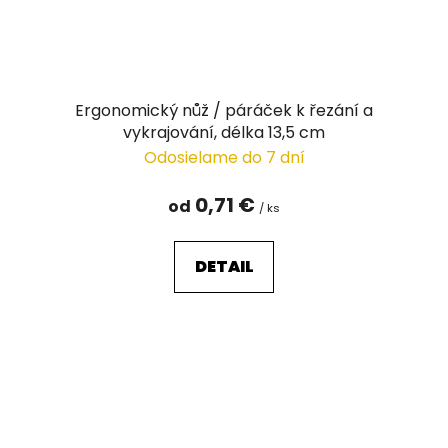
Ergonomický nůž / páráček k řezání a
vykrajování, délka 13,5 cm
Odosielame do 7 dní
0,71 €
od
/ ks
DETAIL