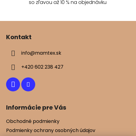
so zľavou až 10 % na objednávku
y
v
ý
Z
p
á
i
Kontakt
s
p
u
ä
info
@
mamtex.sk
t
i
+420 602 238 427
e
Informácie pre Vás
Obchodné podmienky
Podmienky ochrany osobných údajov