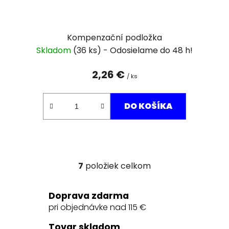
Kompenzační podložka
Skladom
(36 ks)
2,26 €
/ ks
DO KOŠÍKA
7
položiek celkom
O
v
l
Doprava zdarma
á
pri objednávke nad 115 €
d
a
Tovar skladom