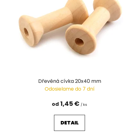
i
s
p
r
o
d
u
k
t
o
v
Dřevěná cívka 20x40 mm
Odosielame do 7 dní
1,45 €
od
/ ks
DETAIL