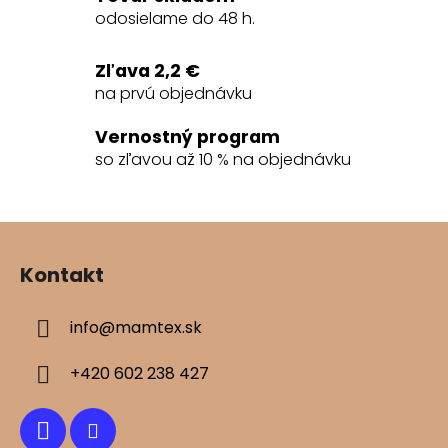
c
odosielame do 48 h.
i
e
Zľava 2,2 €
p
na prvú objednávku
r
v
Vernostný program
k
so zľavou až 10 % na objednávku
y
v
ý
Z
p
á
i
Kontakt
s
p
u
ä
info
@
mamtex.sk
t
i
+420 602 238 427
e