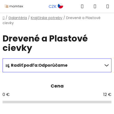
Prejsť
Hľadať
NÁKUP
CZK
na
obsah
KOŠÍK
Domov
/
Galantéria
/
Krajčírske potreby
/
Drevené a Plastové
cievky
Drevené a Plastové
cievky
R
Radiť podľa:
Odporúčame
a
d
e
Cena
n
i
0
€
12
€
e
p