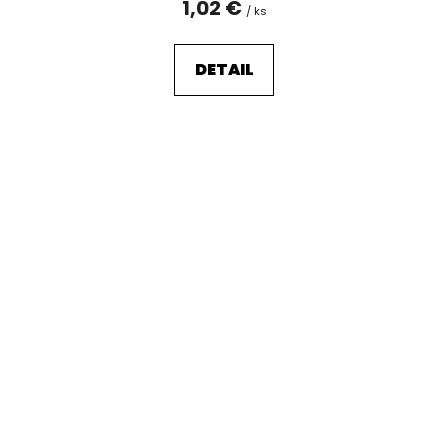
1,02 €
/ ks
DETAIL