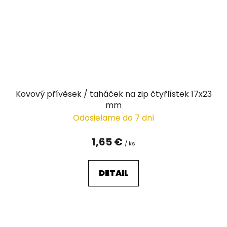
Kovový přívěsek / taháček na zip čtyřlístek 17x23
mm
Odosielame do 7 dní
1,65 €
/ ks
DETAIL