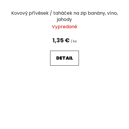
Kovový přívěsek / taháček na zip banány, víno,
jahody
Vypredané
1,35 €
/ ks
DETAIL