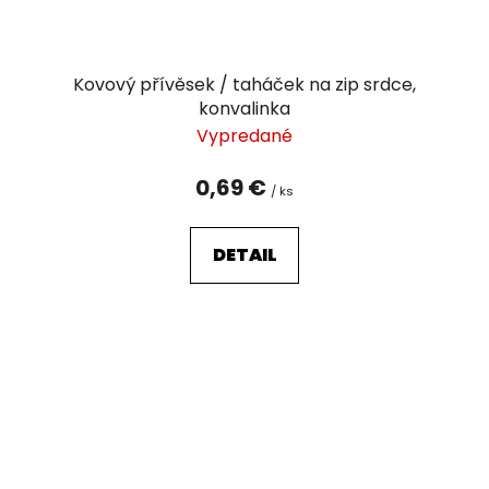
Kovový přívěsek / taháček na zip srdce,
konvalinka
Vypredané
0,69 €
/ ks
DETAIL