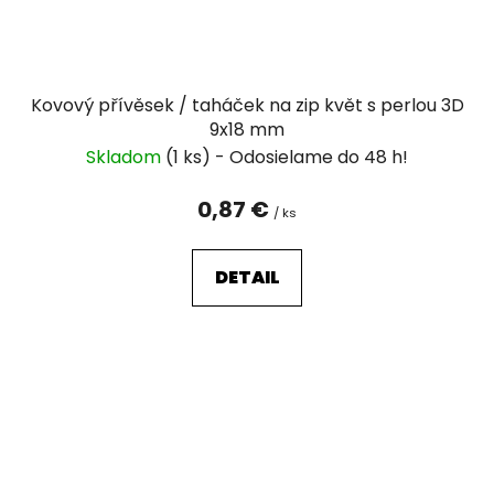
Kovový přívěsek / taháček na zip květ s perlou 3D
9x18 mm
Skladom
(1 ks)
0,87 €
/ ks
DETAIL