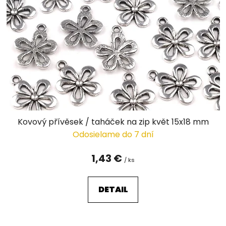
s
p
r
o
d
u
k
t
o
v
Kovový přívěsek / taháček na zip květ 15x18 mm
Odosielame do 7 dní
1,43 €
/ ks
DETAIL