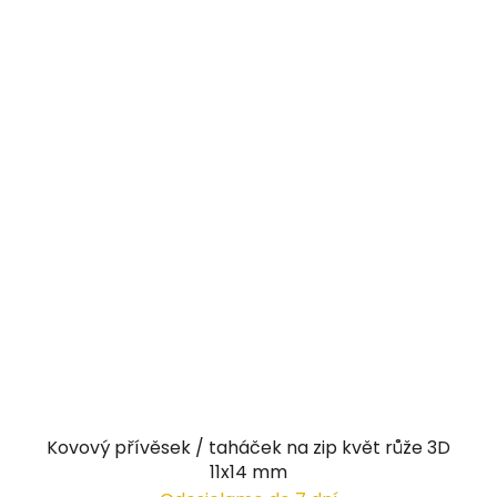
Kovový přívěsek / taháček na zip květ růže 3D
11x14 mm