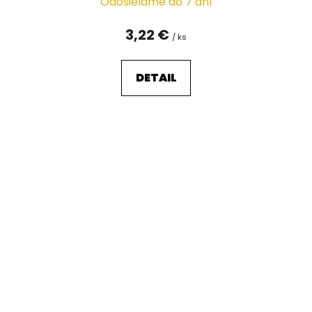
Odosielame do 7 dní
3,22 €
/ ks
DETAIL