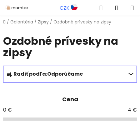
Prejsť
Hľadať
NÁKUP
CZK
na
obsah
KOŠÍK
Domov
/
Galantéria
/
Zipsy
/
Ozdobné prívesky na zipsy
Ozdobné prívesky na
zipsy
R
Radiť podľa:
Odporúčame
a
d
e
Cena
n
i
0
€
4
€
e
p
r