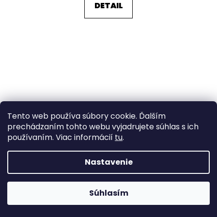
DETAIL
Tento web používa súbory cookie. Ďalším
prechádzaním tohto webu vyjadrujete súhlas s ich
používaním. Viac informácií
tu
.
Nastavenie
Súhlasím
Kovový přívěsek / taháček na zip kočka