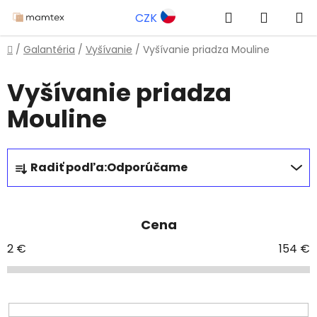
Prejsť
Hľadať
NÁKUP
CZK
na
obsah
KOŠÍK
Domov
/
Galantéria
/
Vyšívanie
/
Vyšívanie priadza Mouline
Vyšívanie priadza
Mouline
R
Radiť podľa:
Odporúčame
a
d
e
Cena
n
i
2
€
154
€
e
p
r