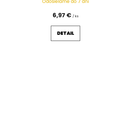
Odosielame do 7 dní
6,97 €
/ ks
DETAIL