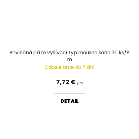
Bavlněná příze vyšívací typ mouline sada 36 ks/8
m
Odosielame do 7 dní
7,72 €
/ m
DETAIL