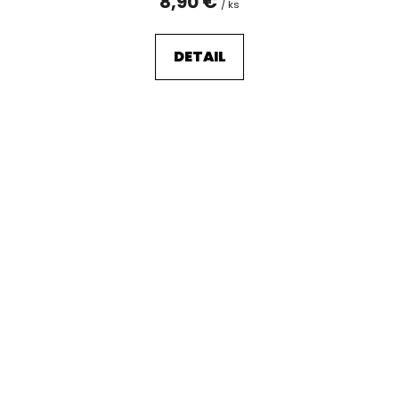
8,90 €
/ ks
DETAIL