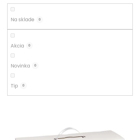
o
d
u
Na sklade
0
k
t
o
Akcia
0
v
Novinka
0
Tip
0
V
ý
p
i