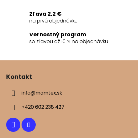
i
e
Zľava 2,2 €
p
na prvú objednávku
r
v
Vernostný program
k
so zľavou až 10 % na objednávku
y
v
ý
Z
p
á
i
Kontakt
s
p
u
ä
info
@
mamtex.sk
t
i
+420 602 238 427
e