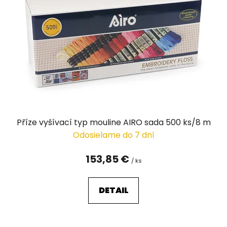
s
p
r
o
d
u
k
t
o
v
Příze vyšívací typ mouline AIRO sada 500 ks/8 m
Odosielame do 7 dní
153,85 €
/ ks
DETAIL