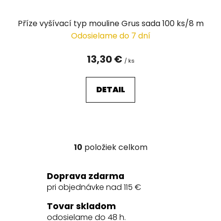
Příze vyšívací typ mouline Grus sada 100 ks/8 m
Odosielame do 7 dní
13,30 €
/ ks
DETAIL
10
položiek celkom
O
v
l
Doprava zdarma
á
pri objednávke nad 115 €
d
a
Tovar skladom
c
odosielame do 48 h.