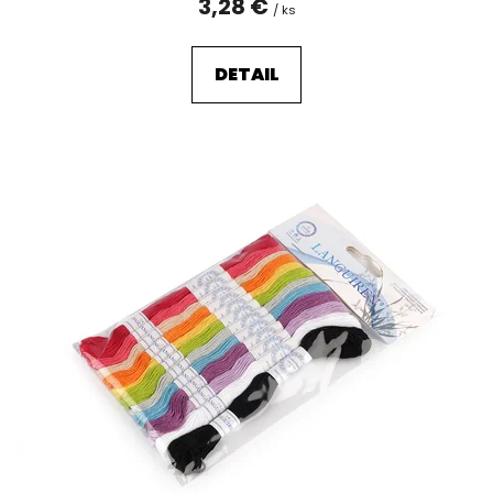
3,28 €
/ ks
DETAIL