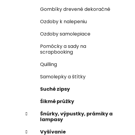
Gombíky drevené dekoračné
Ozdoby k nalepeniu
Ozdoby samolepiace
Pomôcky a sady na
scrapbooking
Quilling
Samolepky a štítky
Suché zipsy
Šikmé prúžky
Šnúrky, výpustky, prámiky a
lampasy
Vyšívanie