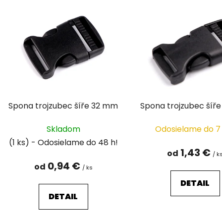
ý
p
i
s
p
r
o
d
Spona trojzubec šíře 32 mm
Spona trojzubec šíř
u
k
Skladom
Odosielame do 7
t
(1 ks)
o
1,43 €
od
/ k
v
0,94 €
od
/ ks
DETAIL
DETAIL