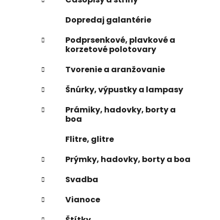
e
n
Dopredaj galantérie
e
l
Podprsenkové, plavkové a
korzetové polotovary
Tvorenie a aranžovanie
Šnúrky, výpustky a lampasy
Prámiky, hadovky, borty a
boa
Flitre, glitre
Prýmky, hadovky, borty a boa
Svadba
Vianoce
Štítky