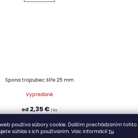
Spona trojzubec šíře 25 mm
Vypredané
2,35 €
od
/ ks
web používa súbory cookie. Ďalším prechádzaním tohto
DETAIL
ujete súhlas s ich používaním. Viac informácií
tu
.