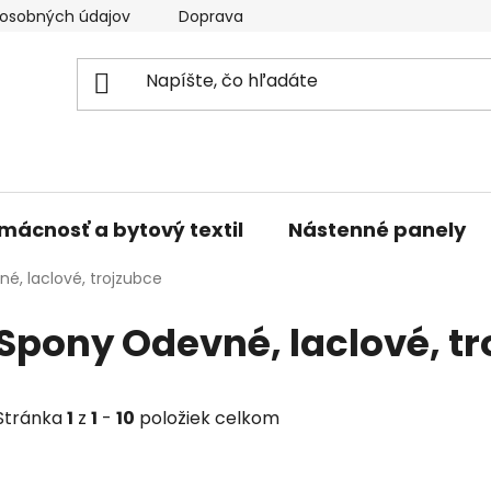
osobných údajov
Doprava a platba
Kontakty
V
mácnosť a bytový textil
Nástenné panely
é, laclové, trojzubce
Spony Odevné, laclové, t
Stránka
1
z
1
-
10
položiek celkom
V