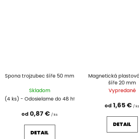
Spona trojzubec šíře 50 mm
Magnetická plastov
šíře 20 mm
Skladom
Vypredané
(4 ks)
1,65 €
od
/ k
0,87 €
od
/ ks
DETAIL
DETAIL