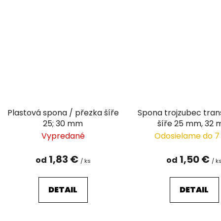
Plastová spona / přezka šíře
Spona trojzubec tra
25; 30 mm
šíře 25 mm, 32
Vypredané
Odosielame do 7
1,83 €
1,50 €
od
od
/ ks
/ k
DETAIL
DETAIL