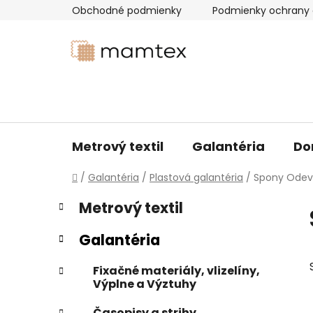
Prejsť
Obchodné podmienky
Podmienky ochrany 
na
obsah
Metrový textil
Galantéria
Do
Domov
/
Galantéria
/
Plastová galantéria
/
Spony Odevn
B
K
Preskočiť
Metrový textil
a
kategórie
o
t
č
Galantéria
e
n
g
ý
Fixačné materiály, vlizelíny,
ó
Výplne a Výztuhy
p
r
i
a
Časopisy a strihy