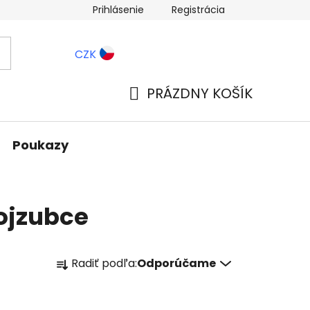
Prihlásenie
Registrácia
ernostné zľavy
Blog
CZK
PRÁZDNY KOŠÍK
NÁKUPNÝ
KOŠÍK
Poukazy
rojzubce
R
Radiť podľa:
Odporúčame
a
d
e