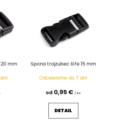
n
i
e
p
r
o
d
u
e 20 mm
Spona trojzubec šíře 15 mm
k
t
 dní
Odosielame do 7 dní
o
v
0,95 €
od
s
/ ks
DETAIL