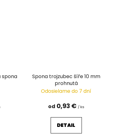
á spona
Spona trojzubec šíře 10 mm
prohnutá
Odosielame do 7 dní
0,93 €
od
s
/ ks
DETAIL