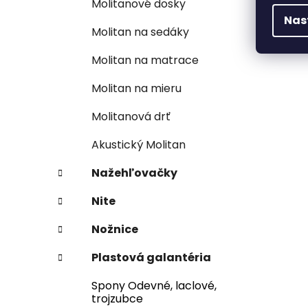
Molitanové dosky
Nas
Molitan na sedáky
Molitan na matrace
Molitan na mieru
Molitanová drť
Akustický Molitan
Nažehľovačky
Nite
Nožnice
Plastová galantéria
Spony Odevné, laclové,
trojzubce