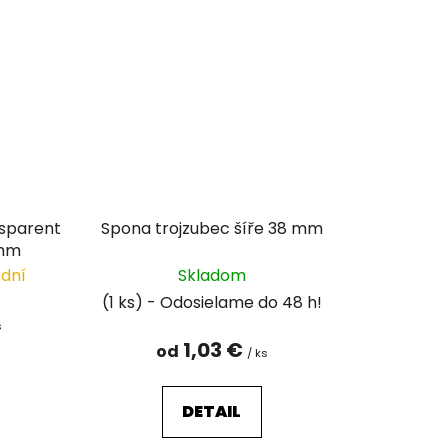
nsparent
Spona trojzubec šíře 38 mm
 mm
 dní
Skladom
(1 ks)
s
1,03 €
od
/ ks
DETAIL