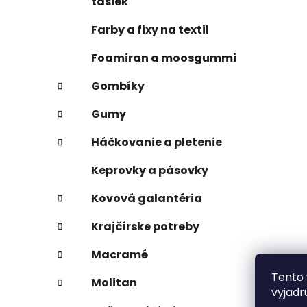
tašiek
Farby a fixy na textil
Foamiran a moosgummi
Gombíky
Gumy
Háčkovanie a pletenie
Keprovky a pásovky
Kovová galantéria
Krajčírske potreby
Macramé
Tento 
Molitan
vyjadr