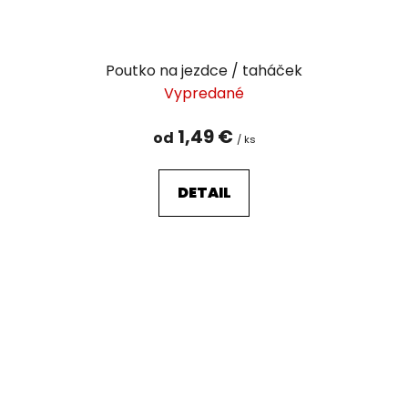
Poutko na jezdce / taháček
Vypredané
1,49 €
od
/ ks
DETAIL