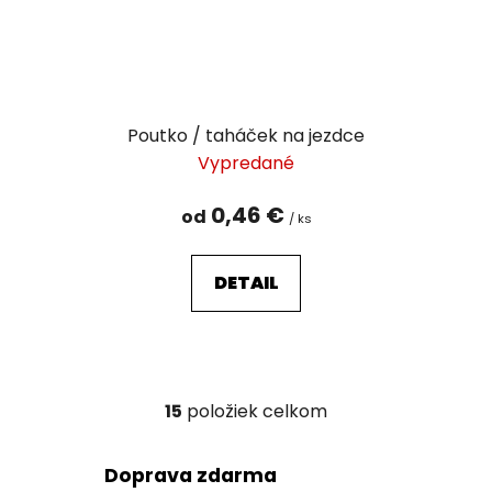
Poutko / taháček na jezdce
Vypredané
0,46 €
od
/ ks
DETAIL
15
položiek celkom
O
v
l
Doprava zdarma