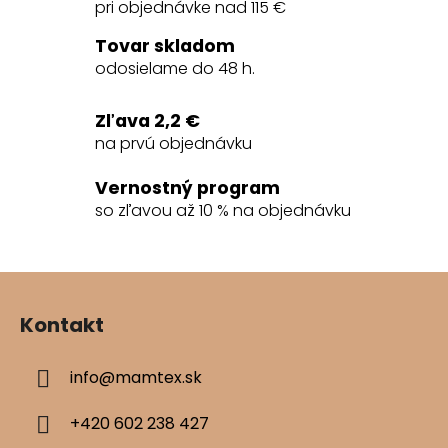
á
pri objednávke nad 115 €
d
a
Tovar skladom
c
odosielame do 48 h.
i
e
Zľava 2,2 €
p
na prvú objednávku
r
v
Vernostný program
k
so zľavou až 10 % na objednávku
y
v
ý
Z
p
á
i
Kontakt
s
p
u
ä
info
@
mamtex.sk
t
i
+420 602 238 427
e