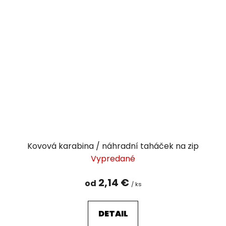
Kovová karabina / náhradní taháček na zip
Vypredané
2,14 €
od
/ ks
DETAIL