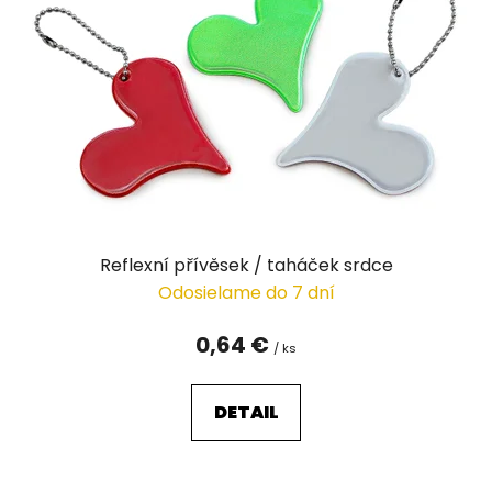
s
p
r
o
d
u
k
t
o
v
Reflexní přívěsek / taháček srdce
Odosielame do 7 dní
0,64 €
/ ks
DETAIL