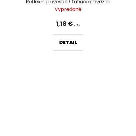
Reflexní přívěsek / taháček hvězda
Vypredané
1,18 €
/ ks
DETAIL