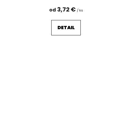
3,72 €
od
/ ks
DETAIL