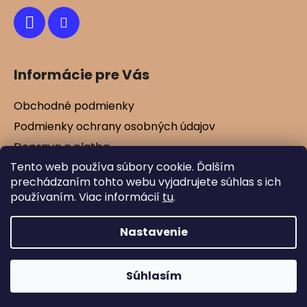
Informácie pre Vás
Obchodné podmienky
Podmienky ochrany osobných údajov
Doprava a platba
Tento web používa súbory cookie. Ďalším
Kontakty
prechádzaním tohto webu vyjadrujete súhlas s ich
Vernostné zľavy
používaním. Viac informácií
tu
.
Blog
Nastavenie
Vytvoril Shoptet
Súhlasím
Copyright 2026
Mamtex.sk
. Všetky práva
vyhradené.