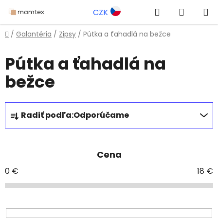
Prejsť
Hľadať
NÁKUP
CZK
na
obsah
KOŠÍK
Domov
/
Galantéria
/
Zipsy
/
Pútka a ťahadlá na bežce
Pútka a ťahadlá na
bežce
R
Radiť podľa:
Odporúčame
a
d
e
Cena
n
i
0
€
18
€
e
p
r