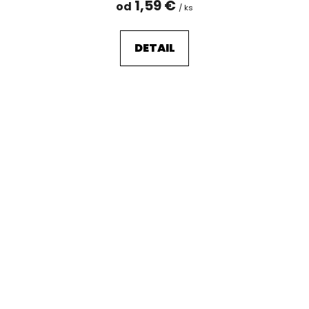
1,59 €
od
/ ks
DETAIL