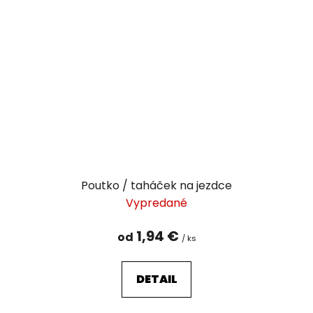
Poutko / taháček na jezdce
Vypredané
1,94 €
od
/ ks
DETAIL