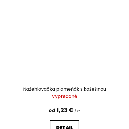
Nažehlovačka plameňák s kožešinou
Vypredané
1,23 €
od
/ ks
DETAIL