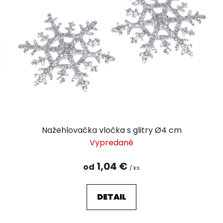
i
s
p
r
o
d
u
k
t
o
v
Nažehlovačka vločka s glitry Ø4 cm
Vypredané
1,04 €
od
/ ks
DETAIL