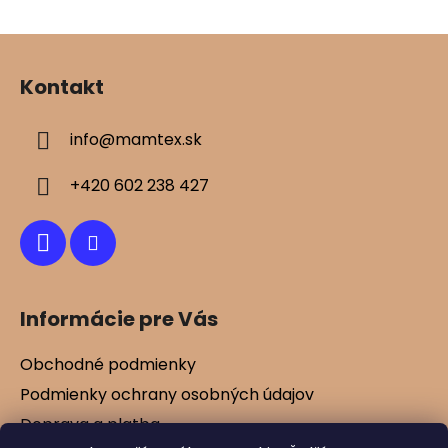
v
ý
Z
p
á
i
Kontakt
s
p
u
ä
info
@
mamtex.sk
t
i
+420 602 238 427
e
Informácie pre Vás
Obchodné podmienky
Podmienky ochrany osobných údajov
Doprava a platba