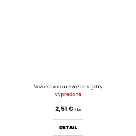
Nažehlovačka hvězda s glitry
Vypredané
2,51 €
/ ks
DETAIL