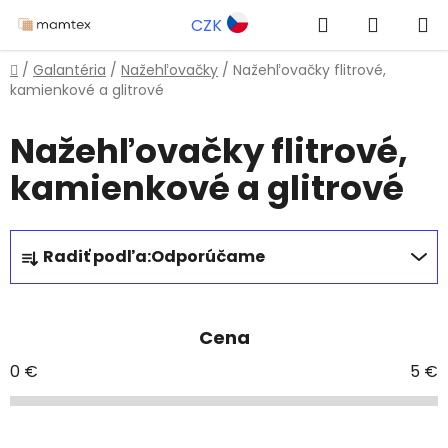
Prejsť
Hľadať
NÁKUP
CZK
na
obsah
KOŠÍK
Domov
/
Galantéria
/
Nažehľovačky
/
Nažehľovačky flitrové,
kamienkové a glitrové
Nažehľovačky flitrové,
kamienkové a glitrové
R
Radiť podľa:
Odporúčame
a
d
e
Cena
n
i
0
€
5
€
e
p