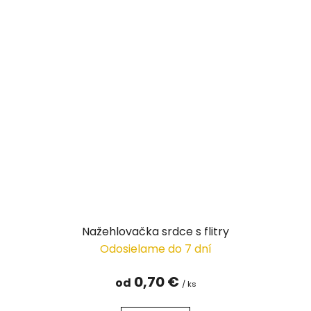
Nažehlovačka srdce s flitry
Odosielame do 7 dní
0,70 €
od
/ ks