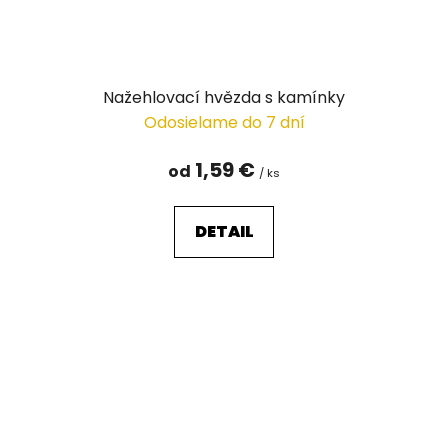
Nažehlovací hvězda s kamínky
Odosielame do 7 dní
1,59 €
od
/ ks
DETAIL