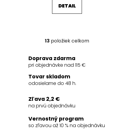
DETAIL
13
položiek celkom
O
v
l
Doprava zdarma
á
pri objednávke nad 115 €
d
a
Tovar skladom
c
odosielame do 48 h.
i
e
Zľava 2,2 €
p
na prvú objednávku
r
v
Vernostný program
k
so zľavou až 10 % na objednávku
y