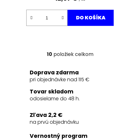
DO KOŠÍKA
10
položiek celkom
O
v
l
Doprava zdarma
á
pri objednávke nad 115 €
d
a
Tovar skladom
c
odosielame do 48 h.
i
e
Zľava 2,2 €
p
na prvú objednávku
r
v
Vernostný program
k