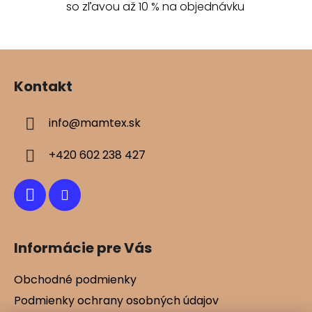
so zľavou až 10 % na objednávku
y
v
ý
Z
p
á
i
Kontakt
s
p
u
ä
info
@
mamtex.sk
t
i
+420 602 238 427
e
Informácie pre Vás
Obchodné podmienky
Podmienky ochrany osobných údajov