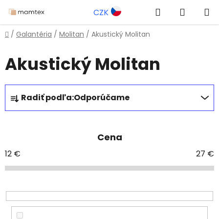
Prejsť
Hľadať
NÁKUP
CZK
na
obsah
KOŠÍK
Domov
/
Galantéria
/
Molitan
/
Akustický Molitan
Akustický Molitan
R
Radiť podľa:
Odporúčame
a
d
e
Cena
n
i
12
€
27
€
e
p
r
o
d