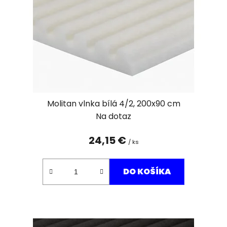
r
o
d
u
k
t
o
v
Molitan vlnka bílá 4/2, 200x90 cm
Na dotaz
24,15 €
/ ks
DO KOŠÍKA