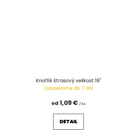
Knoflík štrasový velikost 16"
Odosielame do 7 dní
1,09 €
od
/ ks
DETAIL