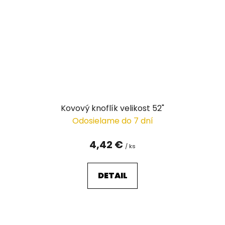
Kovový knoflík velikost 52"
Odosielame do 7 dní
4,42 €
/ ks
DETAIL