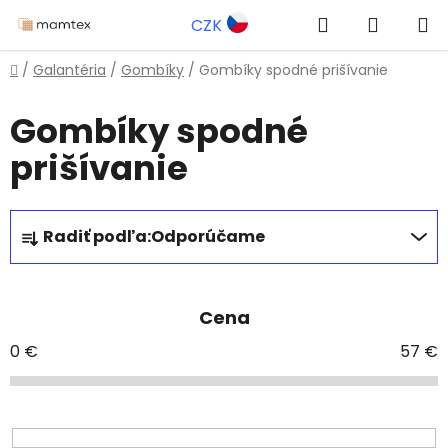
Prejsť
Hľadať
NÁKUP
CZK
na
obsah
KOŠÍK
Domov
/
Galantéria
/
Gombíky
/
Gombíky spodné prišívanie
Gombíky spodné
prišívanie
R
Radiť podľa:
Odporúčame
a
d
e
Cena
n
i
0
€
57
€
e
p
r