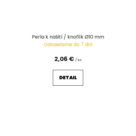
Perla k našití / knoflík Ø10 mm
Odosielame do 7 dní
2,06 €
/ ks
DETAIL