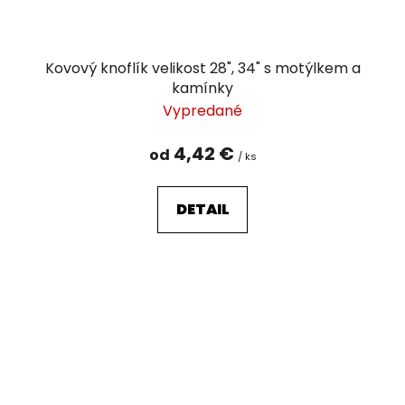
Kovový knoflík velikost 28", 34" s motýlkem a
kamínky
Vypredané
4,42 €
od
/ ks
DETAIL