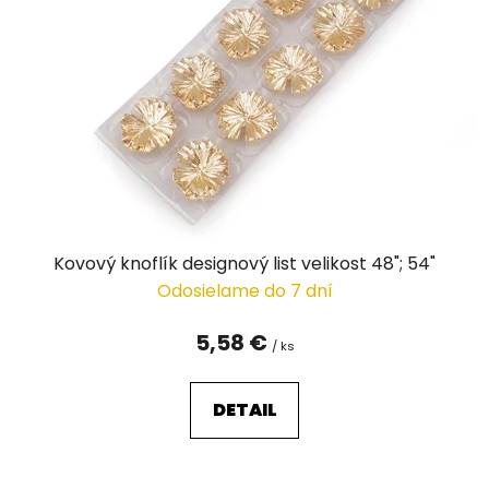
s
p
r
o
d
u
k
t
o
v
Kovový knoflík designový list velikost 48"; 54"
Odosielame do 7 dní
5,58 €
/ ks
DETAIL