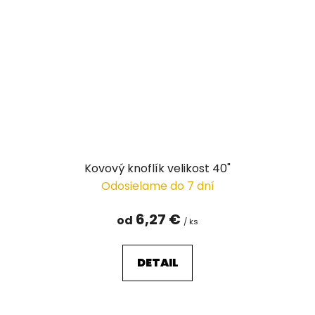
Kovový knoflík velikost 40"
Odosielame do 7 dní
6,27 €
od
/ ks
DETAIL