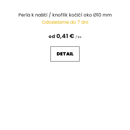
Perla k našití / knoflík kočičí oko Ø10 mm
Odosielame do 7 dní
0,41 €
od
/ ks
DETAIL