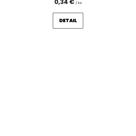
0,34 €
/ ks
DETAIL