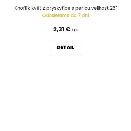
Knoflík květ z pryskyřice s perlou velikost 26"
Odosielame do 7 dní
2,31 €
/ ks
DETAIL