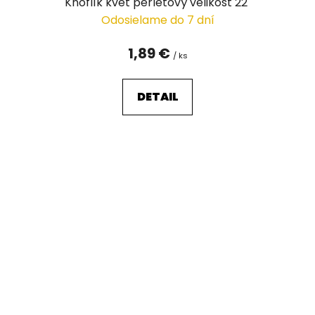
Knoflík květ perleťový velikost 22"
Odosielame do 7 dní
1,89 €
/ ks
DETAIL