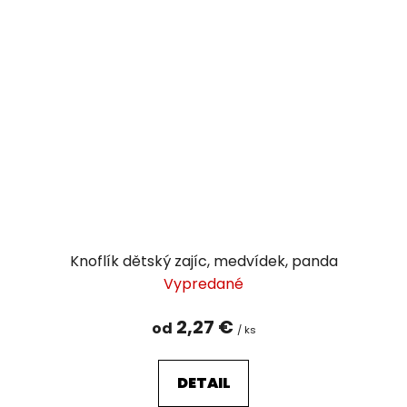
Knoflík dětský zajíc, medvídek, panda
Vypredané
2,27 €
od
/ ks
DETAIL