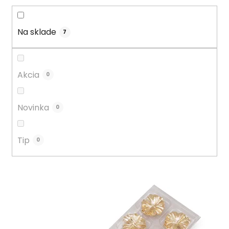
o
d
u
Na sklade
7
k
t
o
Akcia
0
v
Novinka
0
Tip
0
V
ý
p
i