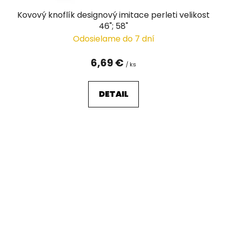
Kovový knoflík designový imitace perleti velikost
46"; 58"
Odosielame do 7 dní
6,69 €
/ ks
DETAIL