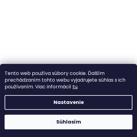
Tento web používa súbory cookie. Ďalším
prechádzaním tohto webu vyjadrujete súhlas s ich
používaním. Viac informácií
tu
.
Sametový knoflík velikost 28", 36"
Nastavenie
Vypredané
Súhlasím
3,51 €
od
/ ks