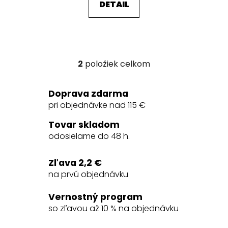
DETAIL
2
položiek celkom
O
v
l
Doprava zdarma
á
pri objednávke nad 115 €
d
a
Tovar skladom
c
odosielame do 48 h.
i
e
Zľava 2,2 €
p
na prvú objednávku
r
v
Vernostný program
k
so zľavou až 10 % na objednávku
y
v