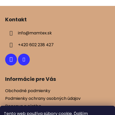
ý
Z
p
á
i
Kontakt
s
p
u
ä
info
@
mamtex.sk
t
i
+420 602 238 427
e
Informácie pre Vás
Obchodné podmienky
Podmienky ochrany osobných údajov
Doprava a platba
Tento web používa súbory cookie. Ďalším
Kontakty