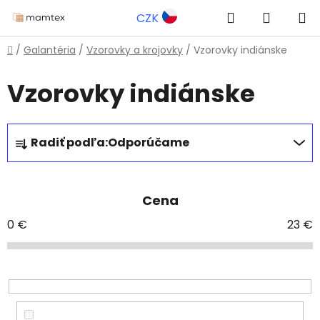
Prejsť
Hľadať
NÁKUP
CZK
na
obsah
KOŠÍK
Domov
/
Galantéria
/
Vzorovky a krojovky
/
Vzorovky indiánske
Vzorovky indiánske
R
Radiť podľa:
Odporúčame
a
d
e
Cena
n
i
0
€
23
€
e
p
r
o
d