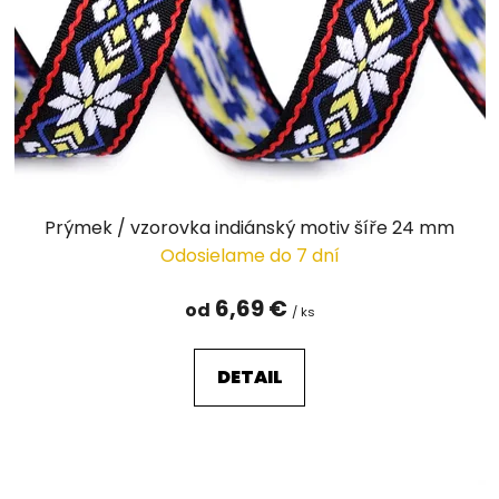
r
o
d
u
k
t
o
v
Prýmek / vzorovka indiánský motiv šíře 24 mm
Odosielame do 7 dní
6,69 €
od
/ ks
DETAIL