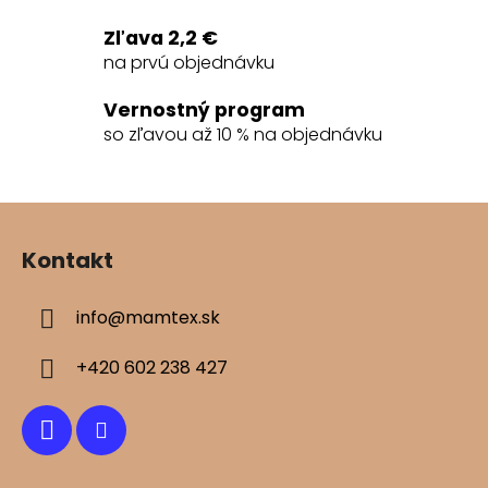
Zľava 2,2 €
na prvú objednávku
Vernostný program
so zľavou až 10 % na objednávku
Z
á
Kontakt
p
ä
info
@
mamtex.sk
t
i
+420 602 238 427
e