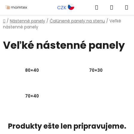
Prejsť
Hľadať
NÁKUP
CZK
na
obsah
KOŠÍK
Domov
/
Nástenné panely
/
Čalúnené panely na stenu
/
Veľké
nástenné panely
Veľké nástenné panely
80×40
70×30
70×40
Produkty ešte len pripravujeme.