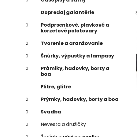
e
n
Dopredaj galantérie
e
l
Podprsenkové, plavkové a
korzetové polotovary
Tvorenie a aranžovanie
Šnúrky, výpustky a lampasy
Prámiky, hadovky, borty a
boa
Flitre, glitre
Prýmky, hadovky, borty a boa
Svadba
Nevesta a družičky
Ženích a páni na svadbe