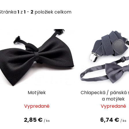
motýliky
Stránka
1
z
1
-
2
položiek celkom
V
ý
p
i
s
p
r
o
d
Motýlek
Chlapecká / pánská 
u
a motýlek
k
Vypredané
Vypredané
t
o
2,85 €
6,74 €
/ ks
/ ks
v