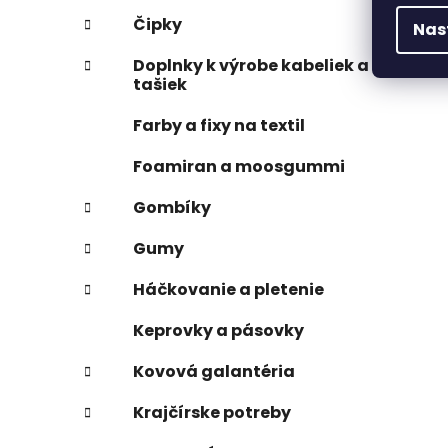
Čipky
Nas
Doplnky k výrobe kabeliek a
tašiek
Farby a fixy na textil
Foamiran a moosgummi
Gombíky
Gumy
Háčkovanie a pletenie
Keprovky a pásovky
Kovová galantéria
Krajčírske potreby