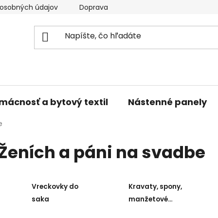
osobných údajov
Doprava a platba
Kontakty
V
mácnosť a bytový textil
Nástenné panely
e
Ženích a páni na svadbe
Vreckovky do
Kravaty, spony,
saka
manžetové
gombíky a