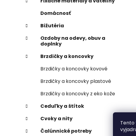
Fixačné materiály a vatelíny
Domácnosť
Bižutéria
Ozdoby na odevy, obuv a
doplnky
Brzdičky a koncovky
Brzdičky a koncovky kovové
Brzdičky a koncovky plastové
Brzdičky a koncovky z eko kože
Ceduľky a štítok
Cvoky a nity
Tento 
vyjadr
Čalúnnické potreby