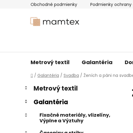
Prejsť
Obchodné podmienky
Podmienky ochrany 
na
obsah
Metrový textil
Galantéria
Do
Domov
/
Galantéria
/
Svadba
/
Ženích a páni na svadb
B
K
Preskočiť
Metrový textil
a
kategórie
o
t
č
Galantéria
e
n
g
ý
Fixačné materiály, vlizelíny,
ó
Výplne a Výztuhy
p
r
i
a
Časopisy a strihy