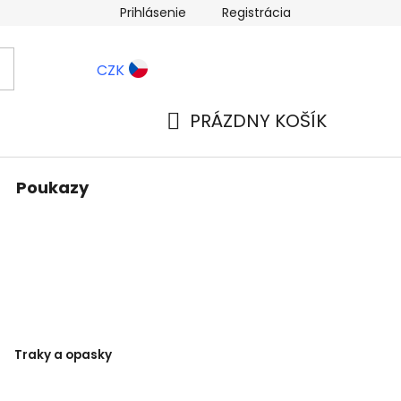
Prihlásenie
Registrácia
ernostné zľavy
Blog
CZK
PRÁZDNY KOŠÍK
NÁKUPNÝ
KOŠÍK
Poukazy
Traky a opasky