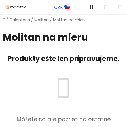
Prejsť
Hľadať
NÁKUP
CZK
na
obsah
KOŠÍK
Domov
/
Galantéria
/
Molitan
/
Molitan na mieru
Molitan na mieru
Produkty ešte len pripravujeme.
Môžete sa ale pozrieť na ostatné