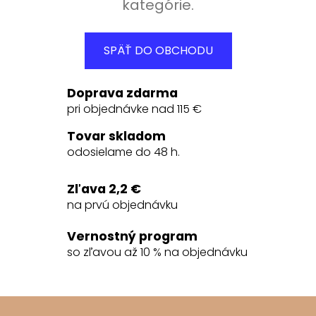
kategórie.
SPÄŤ DO OBCHODU
Doprava zdarma
pri objednávke nad 115 €
Tovar skladom
odosielame do 48 h.
Zľava 2,2 €
na prvú objednávku
Vernostný program
so zľavou až 10 % na objednávku
Z