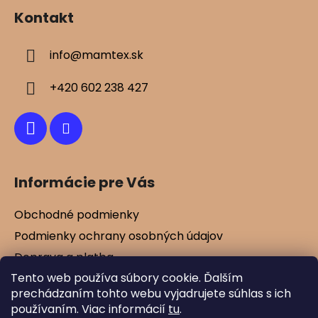
á
Kontakt
p
ä
info
@
mamtex.sk
t
i
+420 602 238 427
e
Informácie pre Vás
Obchodné podmienky
Podmienky ochrany osobných údajov
Doprava a platba
Tento web používa súbory cookie. Ďalším
Kontakty
prechádzaním tohto webu vyjadrujete súhlas s ich
Vernostné zľavy
používaním. Viac informácií
tu
.