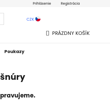
Prihlásenie
Registrácia
ernostné zľavy
Blog
CZK
PRÁZDNY KOŠÍK
NÁKUPNÝ
KOŠÍK
Poukazy
 šnúry
ripravujeme.