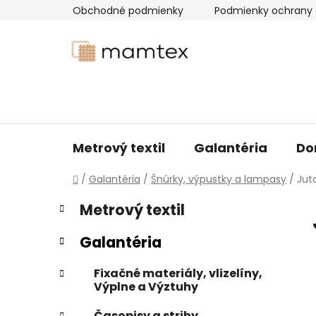
Prejsť
Obchodné podmienky
Podmienky ochrany 
na
obsah
Metrový textil
Galantéria
Do
Domov
/
Galantéria
/
Šnúrky, výpustky a lampasy
/
Jut
B
K
Preskočiť
Metrový textil
a
kategórie
o
t
č
Galantéria
e
n
g
ý
Fixačné materiály, vlizelíny,
ó
Výplne a Výztuhy
p
r
i
a
Časopisy a strihy