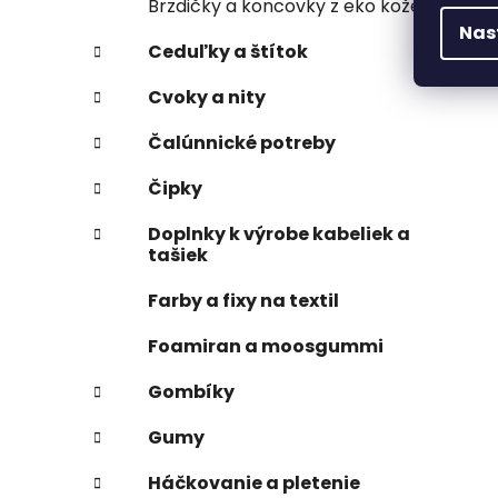
Brzdičky a koncovky z eko kože
Nas
Ceduľky a štítok
Cvoky a nity
Čalúnnické potreby
Čipky
Doplnky k výrobe kabeliek a
tašiek
Farby a fixy na textil
Foamiran a moosgummi
Gombíky
Gumy
Háčkovanie a pletenie