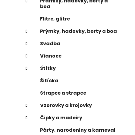
Prámiky, hadovky, borty a
boa
Flitre, glitre
Prýmky, hadovky, borty a boa
Svadba
Vianoce
Štítky
Šitíčka
Strapce a strapce
Vzorovky a krojovky
Čipky a madeiry
Párty, narodeniny a karneval