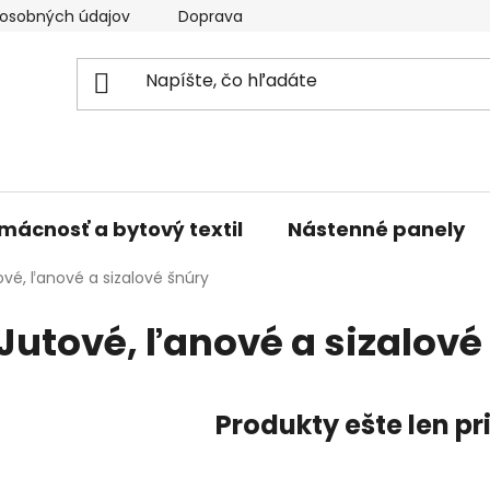
osobných údajov
Doprava a platba
Kontakty
V
mácnosť a bytový textil
Nástenné panely
ové, ľanové a sizalové šnúry
Jutové, ľanové a sizalové
Produkty ešte len p