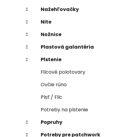
Nažehľovačky
Nite
Nožnice
Plastová galantéria
Plstenie
Filcové polotovary
Ovčie rúno
Plsť / Filc
Potreby na plstenie
Popruhy
Potreby pre patchwork