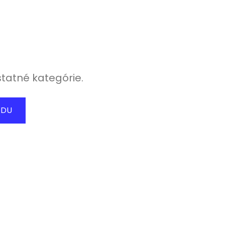
statné kategórie.
ODU