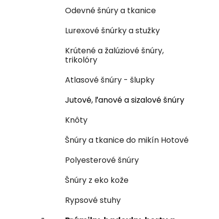
Odevné šnúry a tkanice
Lurexové šnúrky a stužky
Krútené a žalúziové šnúry,
trikolóry
Atlasové šnúry - šlupky
Jutové, ľanové a sizalové šnúry
Knôty
Šnúry a tkanice do mikín Hotové
Polyesterové šnúry
Šnúry z eko kože
Rypsové stuhy