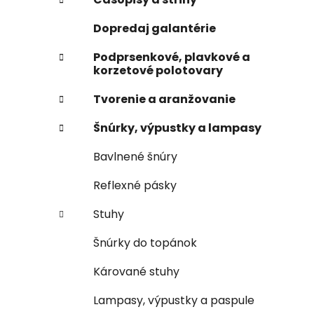
e
n
Dopredaj galantérie
e
l
Podprsenkové, plavkové a
korzetové polotovary
Tvorenie a aranžovanie
Šnúrky, výpustky a lampasy
Bavlnené šnúry
Reflexné pásky
Stuhy
Šnúrky do topánok
Kárované stuhy
Lampasy, výpustky a paspule