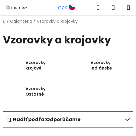
Prejsť
Hľadať
NÁKUP
CZK
na
obsah
KOŠÍK
Domov
/
Galantéria
/
Vzorovky a krojovky
Vzorovky a krojovky
Vzorovky
Vzorovky
krojové
indiánske
Vzorovky
Ostatné
R
Radiť podľa:
Odporúčame
a
d