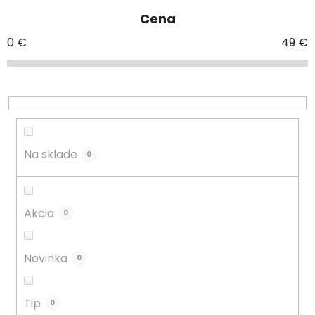
e
Cena
n
i
0
€
49
€
e
p
r
o
d
u
Na sklade
0
k
t
o
Akcia
0
v
Novinka
0
Tip
0