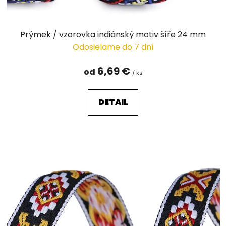
Prýmek / vzorovka indiánský motiv šíře 24 mm
Odosielame do 7 dní
6,69 €
od
/ ks
DETAIL