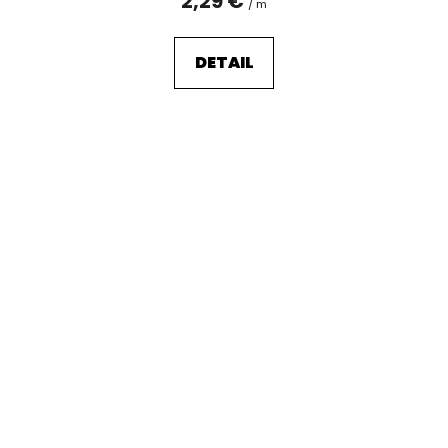
2,29 €
/ m
DETAIL