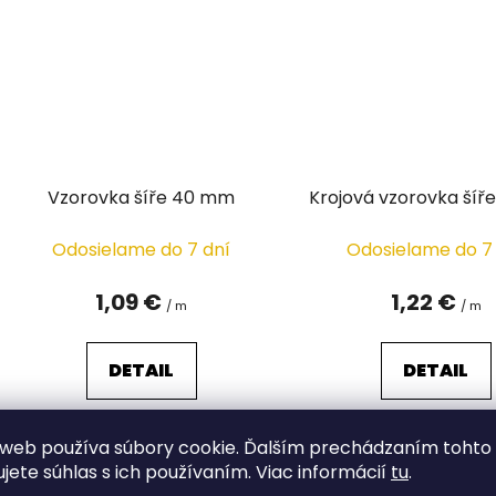
Vzorovka šíře 40 mm
Krojová vzorovka ší
Odosielame do 7 dní
Odosielame do 7
1,09 €
1,22 €
/ m
/ m
DETAIL
DETAIL
web používa súbory cookie. Ďalším prechádzaním tohto
ujete súhlas s ich používaním. Viac informácií
tu
.