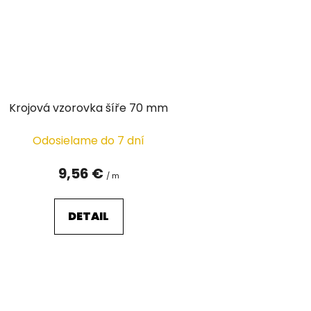
Krojová vzorovka šíře 70 mm
Odosielame do 7 dní
9,56 €
/ m
DETAIL
O
v
l