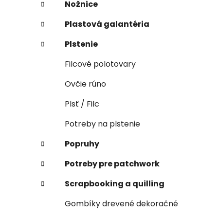
Nožnice
Plastová galantéria
Plstenie
Filcové polotovary
Ovčie rúno
Plsť / Filc
Potreby na plstenie
Popruhy
Potreby pre patchwork
Scrapbooking a quilling
Gombíky drevené dekoračné