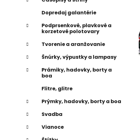
e
n
Dopredaj galantérie
e
l
Podprsenkové, plavkové a
korzetové polotovary
Tvorenie a aranžovanie
Šnúrky, výpustky a lampasy
Prámiky, hadovky, borty a
boa
Flitre, glitre
Prýmky, hadovky, borty a boa
Svadba
Vianoce
Štítky