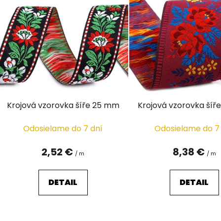
ý
p
i
s
p
r
o
d
Krojová vzorovka šíře 25 mm
Krojová vzorovka ší
u
k
Odosielame do 7 dní
Odosielame do 7
t
o
2,52 €
8,38 €
/ m
/ m
v
DETAIL
DETAIL