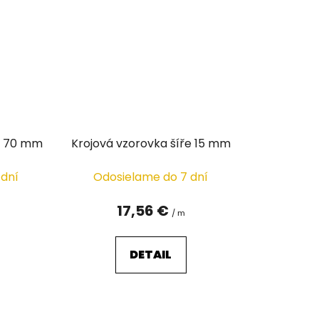
ře 70 mm
Krojová vzorovka šíře 15 mm
 dní
Odosielame do 7 dní
17,56 €
/ m
DETAIL