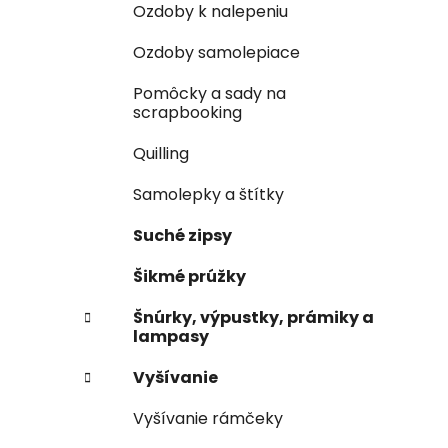
Ozdoby k nalepeniu
Ozdoby samolepiace
Pomôcky a sady na
scrapbooking
Quilling
Samolepky a štítky
Suché zipsy
Šikmé prúžky
Šnúrky, výpustky, prámiky a
lampasy
Vyšívanie
Vyšívanie rámčeky