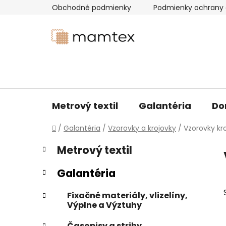
Prejsť
Obchodné podmienky
Podmienky ochrany 
na
obsah
Metrový textil
Galantéria
Do
Domov
/
Galantéria
/
Vzorovky a krojovky
/
Vzorovky kr
B
K
Preskočiť
Metrový textil
a
kategórie
o
t
č
Galantéria
e
n
g
ý
Fixačné materiály, vlizelíny,
ó
Výplne a Výztuhy
p
r
i
a
Časopisy a strihy