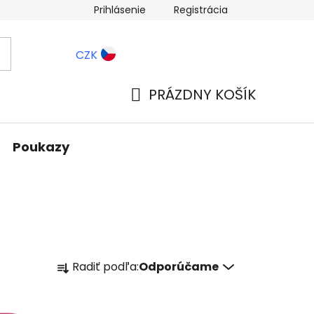
Prihlásenie
Registrácia
ernostné zľavy
Blog
CZK
PRÁZDNY KOŠÍK
NÁKUPNÝ
KOŠÍK
Poukazy
R
Radiť podľa:
Odporúčame
a
d
e