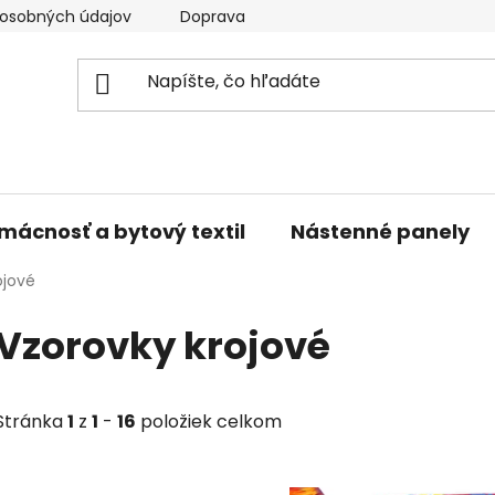
osobných údajov
Doprava a platba
Kontakty
V
mácnosť a bytový textil
Nástenné panely
ojové
Vzorovky krojové
Stránka
1
z
1
-
16
položiek celkom
V