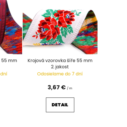
n
i
e
p
r
o
d
u
ře 55 mm
Krojová vzorovka šíře 55 mm
k
2. jakost
t
 dní
Odosielame do 7 dní
o
v
3,67 €
/ m
DETAIL