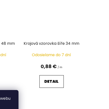
ře 48 mm
Krojová vzorovka šíře 34 mm
 dní
Odosielame do 7 dní
0,88 €
/ m
DETAIL
 webu