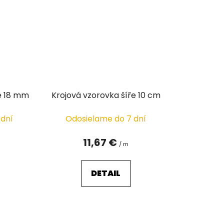
e 18 mm
Krojová vzorovka šíře 10 cm
 dní
Odosielame do 7 dní
11,67 €
/ m
DETAIL