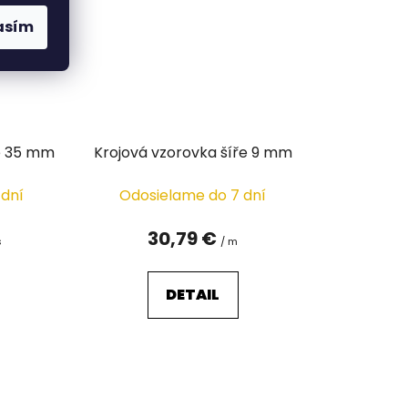
asím
ře 35 mm
Krojová vzorovka šíře 9 mm
 dní
Odosielame do 7 dní
30,79 €
s
/ m
DETAIL