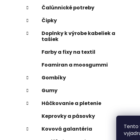
Čalúnnické potreby
Čipky
Doplnky k výrobe kabeliek a
tašiek
Farby a fixy na textil
Foamiran a moosgummi
Gombíky
Gumy
Háčkovanie a pletenie
Keprovky a pásovky
Tento 
Kovová galantéria
vyjadr