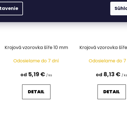
tavenie
Súhl
Krojová vzorovka šíře 10 mm
Krojová vzorovka ší
Odosielame do 7 dní
Odosielame do 7
5,19 €
8,13 €
od
od
/ ks
/ k
DETAIL
DETAIL