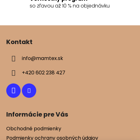
so zľavou až 10 % na objednávku
Z
á
Kontakt
p
ä
info
@
mamtex.sk
t
i
+420 602 238 427
e
Informácie pre Vás
Obchodné podmienky
Podmienky ochrany osobných údajov