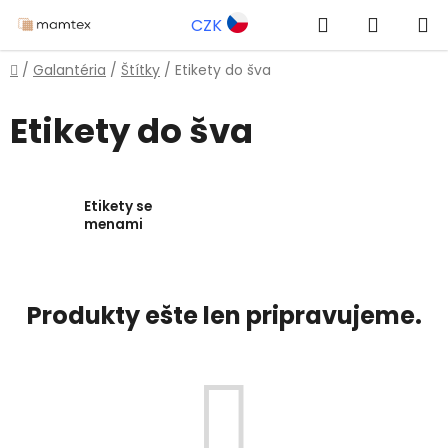
Prejsť
Hľadať
NÁKUP
CZK
na
obsah
KOŠÍK
Domov
/
Galantéria
/
Štítky
/
Etikety do šva
Etikety do šva
Etikety se
menami
Produkty ešte len pripravujeme.