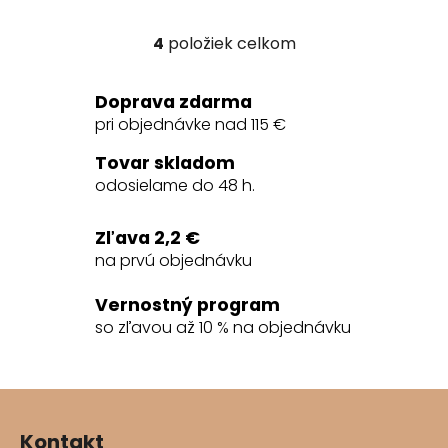
4
položiek celkom
O
v
l
Doprava zdarma
á
pri objednávke nad 115 €
d
a
Tovar skladom
c
odosielame do 48 h.
i
e
Zľava 2,2 €
p
na prvú objednávku
r
v
Vernostný program
k
so zľavou až 10 % na objednávku
y
v
ý
Z
p
á
i
Kontakt