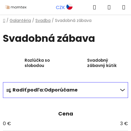
Prejsť
Hľadať
NÁKUP
CZK
na
obsah
KOŠÍK
Domov
/
Galantéria
/
Svadba
/
Svadobná zábava
Svadobná zábava
Rozlúčka so
Svadobný
slobodou
zábavný kútik
R
Radiť podľa:
Odporúčame
a
d
e
Cena
n
i
0
€
3
€