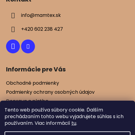
s
p
u
ä
info
@
mamtex.sk
t
i
+420 602 238 427
e
Informácie pre Vás
Obchodné podmienky
Podmienky ochrany osobných údajov
Doprava a platba
Tento web používa súbory cookie. Ďalším
Kontakty
prechádzaním tohto webu vyjadrujete súhlas s ich
Vernostné zľavy
používaním. Viac informácií
tu
.
Blog