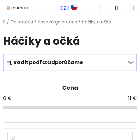
Prejsť
Hľadať
NÁKUP
CZK
na
obsah
KOŠÍK
Domov
/
Galantéria
/
Kovová galantéria
/
Háčiky a očká
Háčiky a očká
R
Radiť podľa:
Odporúčame
a
d
e
Cena
n
i
0
€
11
€
e
p
r
o
d