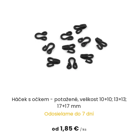
Háček s očkem - potažené, velikost 10+10; 13+13;
17+17 mm
Odosielame do 7 dní
1,85 €
od
/ ks