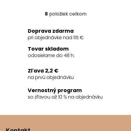
8
položiek celkom
O
v
l
Doprava zdarma
á
pri objednávke nad 115 €
d
a
Tovar skladom
c
odosielame do 48 h.
i
e
Zľava 2,2 €
p
na prvú objednávku
r
v
Vernostný program
k
so zľavou až 10 % na objednávku
y
v
ý
Z
p
á
i
Kontakt