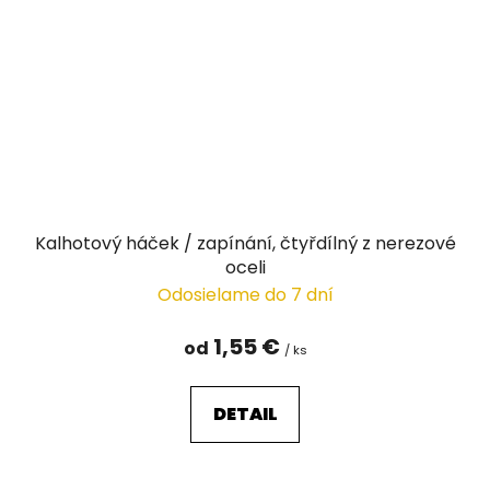
Kalhotový háček / zapínání, čtyřdílný z nerezové
oceli
Odosielame do 7 dní
1,55 €
od
/ ks
DETAIL