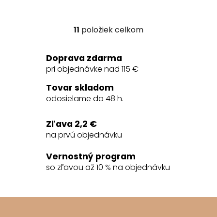
11
položiek celkom
O
v
l
Doprava zdarma
á
pri objednávke nad 115 €
d
a
Tovar skladom
c
odosielame do 48 h.
i
e
Zľava 2,2 €
p
na prvú objednávku
r
v
Vernostný program
k
so zľavou až 10 % na objednávku
y
v
ý
Z
p
á
i