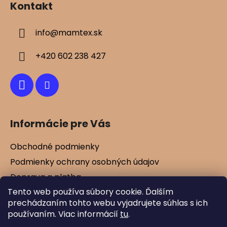
Kontakt
s
p
u
ä
info
@
mamtex.sk
t
i
+420 602 238 427
e
Informácie pre Vás
Obchodné podmienky
Podmienky ochrany osobných údajov
Doprava a platba
Tento web používa súbory cookie. Ďalším
Kontakty
prechádzaním tohto webu vyjadrujete súhlas s ich
Vernostné zľavy
používaním. Viac informácií
tu
.
Blog