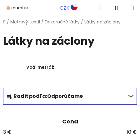
Prejsť
Hľadať
NÁKUP
CZK
na
obsah
KOŠÍK
Domov
/
Metrový textil
/
Dekoračné látky
/
Látky na záclony
Látky na záclony
Voál metráž
R
Radiť podľa:
Odporúčame
a
d
e
Cena
n
i
3
€
10
€