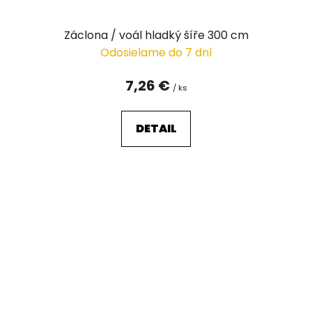
Záclona / voál hladký šíře 300 cm
Odosielame do 7 dní
7,26 €
/ ks
DETAIL