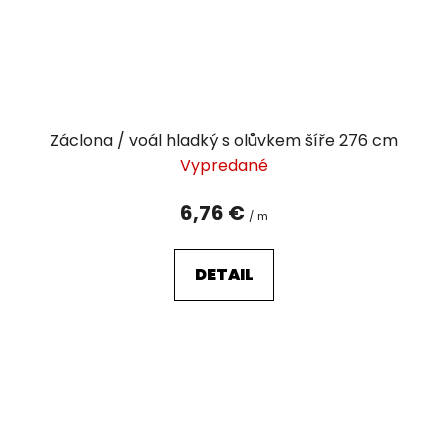
Záclona / voál hladký s olůvkem šíře 276 cm
Vypredané
6,76 €
/ m
DETAIL