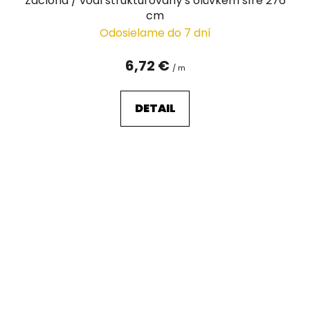
Záclona / voál strukturovaný s olůvkem šíře 276
cm
Odosielame do 7 dní
6,72 €
/ m
DETAIL