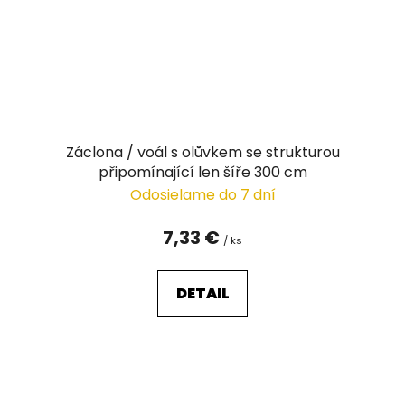
Záclona / voál s olůvkem se strukturou
připomínající len šíře 300 cm
Odosielame do 7 dní
7,33 €
/ ks
DETAIL