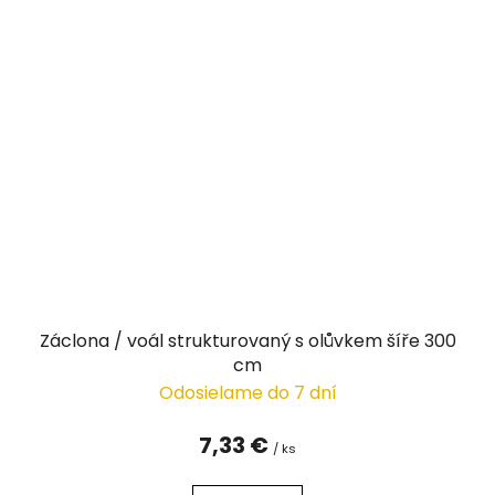
Záclona / voál strukturovaný s olůvkem šíře 300
cm
Odosielame do 7 dní
7,33 €
/ ks