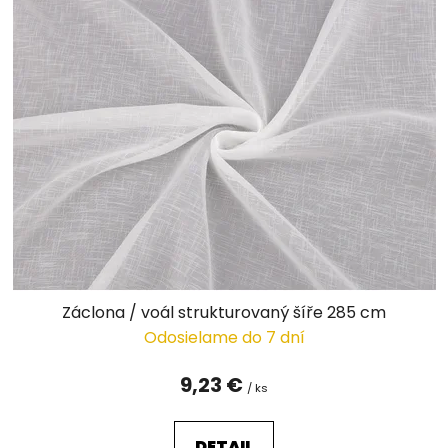
p
i
s
p
r
o
d
u
k
t
o
v
Záclona / voál strukturovaný šíře 285 cm
Odosielame do 7 dní
9,23 €
/ ks
DETAIL