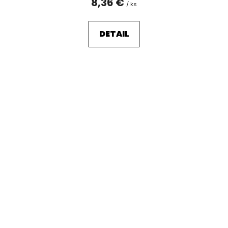
8,36 €
/ ks
DETAIL