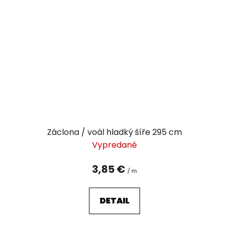
Záclona / voál hladký šíře 295 cm
Vypredané
3,85 €
/ m
DETAIL