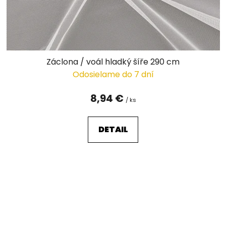
Záclona / voál hladký šíře 290 cm
Odosielame do 7 dní
8,94 €
/ ks
DETAIL