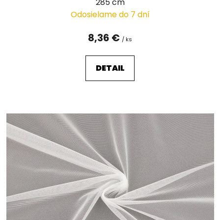
285 cm
Odosielame do 7 dní
8,36 €
/ ks
DETAIL