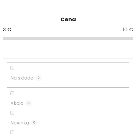
d
e
Cena
n
i
3
€
10
€
e
p
r
o
d
u
Na sklade
0
k
t
o
Akcia
0
v
Novinka
0