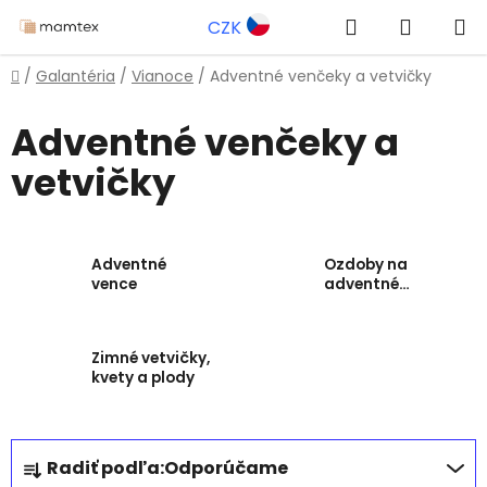
Prejsť
Hľadať
NÁKUP
CZK
na
obsah
KOŠÍK
Domov
/
Galantéria
/
Vianoce
/
Adventné venčeky a vetvičky
Adventné venčeky a
vetvičky
Adventné
Ozdoby na
vence
adventné
venčeky
Zimné vetvičky,
kvety a plody
R
Radiť podľa:
Odporúčame
a