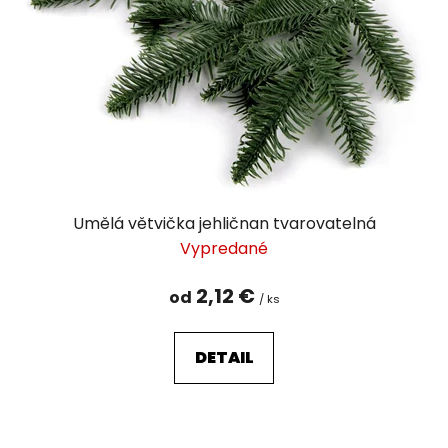
Umělá větvička jehličnan tvarovatelná
Vypredané
2,12 €
od
/ ks
DETAIL