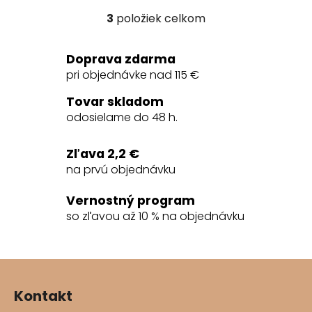
3
položiek celkom
O
v
l
Doprava zdarma
á
pri objednávke nad 115 €
d
a
Tovar skladom
c
odosielame do 48 h.
i
e
Zľava 2,2 €
p
na prvú objednávku
r
v
Vernostný program
k
so zľavou až 10 % na objednávku
y
v
ý
Z
p
á
i
Kontakt
s
p