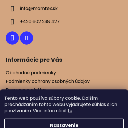
u
ä
info
@
mamtex.sk
t
i
+420 602 238 427
e
Informácie pre Vás
Obchodné podmienky
Podmienky ochrany osobných údajov
Doprava a platba
Tento web používa súbory cookie. Ďalším
Kontakty
prechádzaním tohto webu vyjadrujete súhlas s ich
Vernostné zľavy
používaním. Viac informácií
tu
.
Blog
Nastavenie