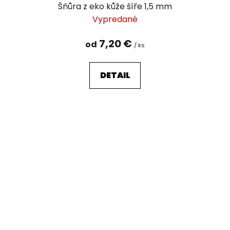
Šňůra z eko kůže šíře 1,5 mm
Vypredané
7,20 €
od
/ ks
DETAIL