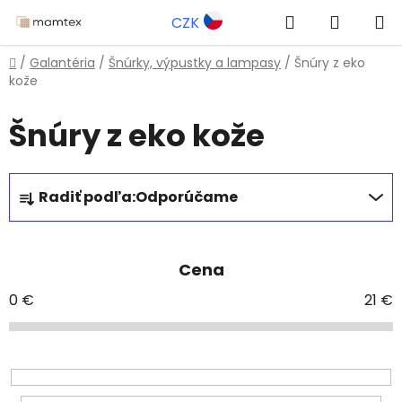
Prejsť
Hľadať
NÁKUP
CZK
na
obsah
KOŠÍK
Domov
/
Galantéria
/
Šnúrky, výpustky a lampasy
/
Šnúry z eko
kože
Šnúry z eko kože
R
Radiť podľa:
Odporúčame
a
d
e
Cena
n
i
0
€
21
€
e
p
r
o