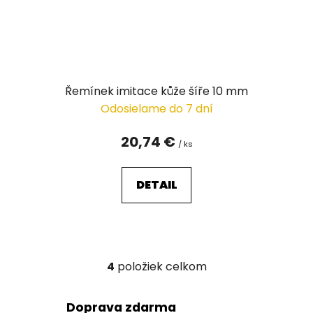
Řemínek imitace kůže šíře 10 mm
Odosielame do 7 dní
20,74 €
/ ks
DETAIL
4
položiek celkom
O
v
l
Doprava zdarma