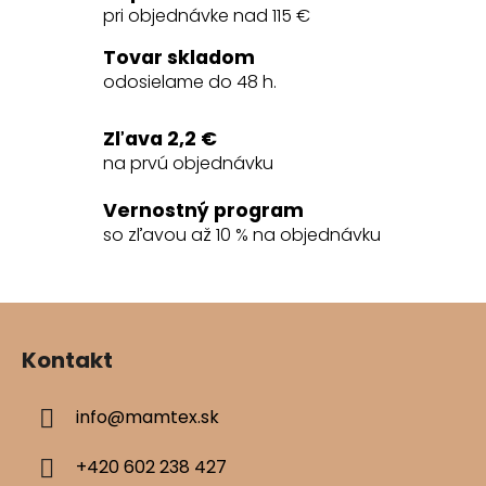
á
pri objednávke nad 115 €
d
a
Tovar skladom
c
odosielame do 48 h.
i
e
Zľava 2,2 €
p
na prvú objednávku
r
v
Vernostný program
k
so zľavou až 10 % na objednávku
y
v
ý
Z
p
á
i
Kontakt
s
p
u
ä
info
@
mamtex.sk
t
i
+420 602 238 427
e