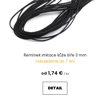
p
r
o
d
u
k
t
o
v
Řemínek imitace kůže šíře 3 mm
Odosielame do 7 dní
1,74 €
od
/ ks
DETAIL