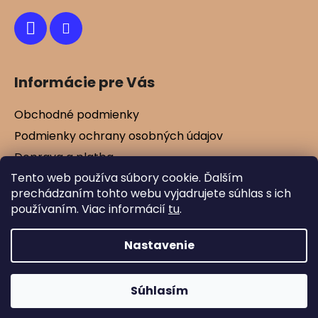
Informácie pre Vás
Obchodné podmienky
Podmienky ochrany osobných údajov
Doprava a platba
Tento web používa súbory cookie. Ďalším
Kontakty
prechádzaním tohto webu vyjadrujete súhlas s ich
Vernostné zľavy
používaním. Viac informácií
tu
.
Blog
Nastavenie
Vytvoril Shoptet
Súhlasím
Copyright 2026
Mamtex.sk
. Všetky práva
vyhradené.