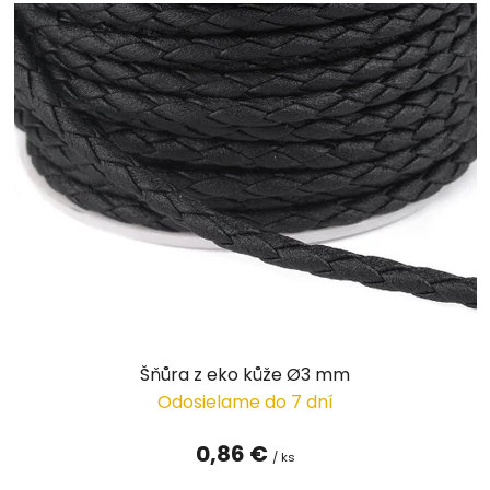
Šňůra z eko kůže Ø3 mm
Odosielame do 7 dní
0,86 €
/ ks